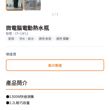
1
/
2
微電腦電動熱水瓶
型號
：
CP-CAF12
廚房
淨水、飲水
適用
廚房
適用
餐廳
哪裡買
象印專櫃
產品簡介
●1300W快速沸騰
●1.2L輕巧容量