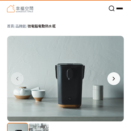
老屋預算分配與高 CP 值煥新術
首頁
/
品牌館
/
微電腦電動熱水瓶