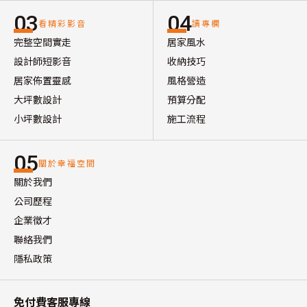
03
04
看精彩影音
讀專欄
完整空間實走
居家風水
設計師短影音
收納技巧
居家佈置靈感
風格營造
大坪數設計
預算分配
小坪數設計
施工流程
05
關於幸福空間
關於我們
公司歷程
企業徵才
聯絡我們
隱私政策
免付費客服專線