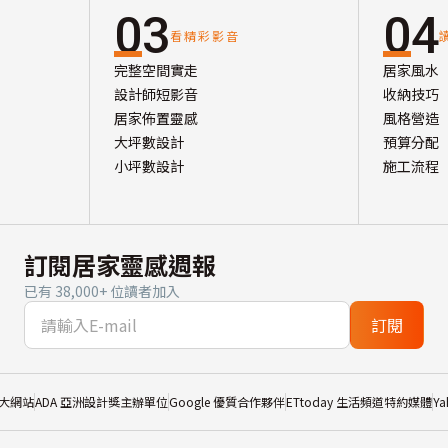
03
04
看精彩影音
完整空間實走
居家風水
設計師短影音
收納技巧
居家佈置靈感
風格營造
大坪數設計
預算分配
小坪數設計
施工流程
訂閱居家靈感週報
已有 38,000+ 位讀者加入
訂閱
大網站
ADA 亞洲設計獎主辦單位
Google 優質合作夥伴
ETtoday 生活頻道特約媒體
Y