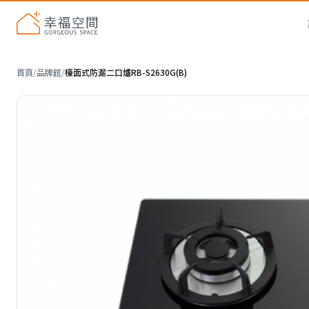
首頁
/
品牌館
/
檯面式防漏二口爐RB-S2630G(B)