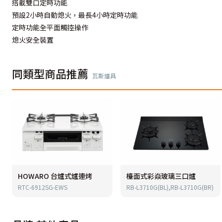
搭載雙口定時功能
預設2小時自動熄火，最長4小時定時功能
定時功能全平面觸控操作
熄火安全裝置
同類型商品推薦
瓦斯爐具
HOWARO 台爐式爐連烤
檯面式彩焱玻璃三口爐
RTC-6912SG-EWS
RB-L3710G(BL),RB-L3710G(BR)