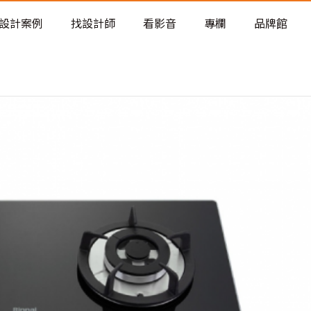
老屋預算分配與高 CP 值煥新術
設計案例
找設計師
看影音
專欄
品牌館