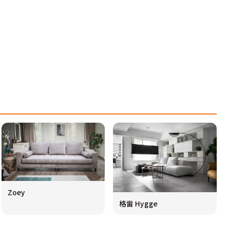
Zoey
格雷 Hygge