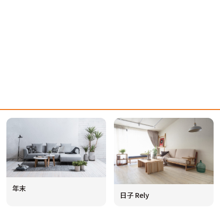
年末
日子 Rely