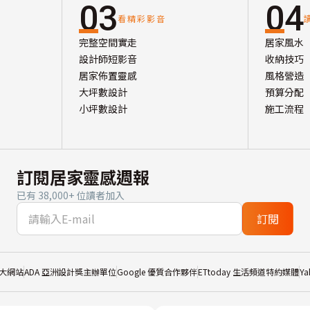
03
04
看精彩影音
完整空間實走
居家風水
設計師短影音
收納技巧
居家佈置靈感
風格營造
大坪數設計
預算分配
小坪數設計
施工流程
訂閱居家靈感週報
已有 38,000+ 位讀者加入
訂閱
大網站
ADA 亞洲設計獎主辦單位
Google 優質合作夥伴
ETtoday 生活頻道特約媒體
Y