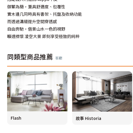
御繁為簡，兼具舒適度、包覆性
實木邊几同時具有書架、托盤及收納功能
而透過溝縫提升空間穿透感
自由奔馳，借景山水一色的視野
曠達襟懷 凌空大景 即刻享受極致的純粹
同類型商品推薦
客廳
Flash
故事 Historia