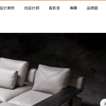
老屋預算分配與高 CP 值煥新術
設計案例
找設計師
看影音
專欄
品牌館