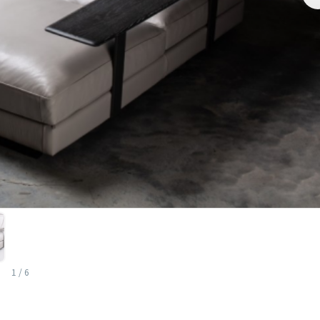
1
/
6