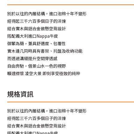
別於以往的內層結構，進口泡棉十年不變形
經得起三千六百多個日子的淬煉
結合實木與鋁合金做懸空背設計
搭配義大利進口Nappa牛皮
御繁為簡，兼具舒適度、包覆性
實木邊几同時具有書架、托盤及收納功能
而透過溝縫提升空間穿透感
自由奔馳，借景山水一色的視野
曠達襟懷 凌空大景 即刻享受極致的純粹
規格資訊
別於以往的內層結構，進口泡棉十年不變形
經得起三千六百多個日子的淬煉
結合實木與鋁合金做懸空背設計
搭配義大利進口Nappa牛皮