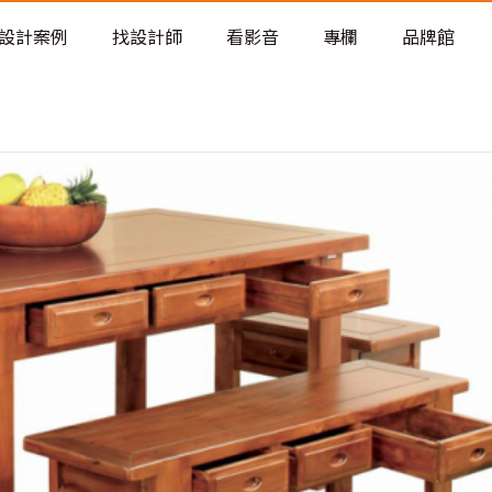
老屋預算分配與高 CP 值煥新術
設計案例
找設計師
看影音
專欄
品牌館