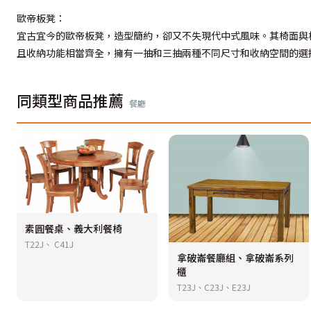
歐帝板凳：
宜古宜今的歐帝板凳，造型簡約，卻又不失現代中式風味。其椅面與
且收納功能相當齊全，擁有一抽和三抽兩種不同尺寸和收納空間的選
同類型商品推薦
餐廳
素圓餐桌、義大利餐椅
T22J、 C41J
拿破崙餐廳組、拿破崙系列
櫃
T23J、C23J、E23J