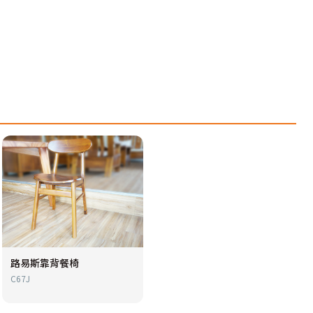
路易斯靠背餐椅
C67J