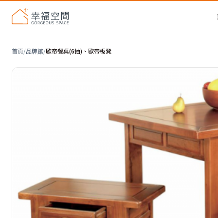
首頁
/
品牌館
/
歐帝餐桌(6抽)、歐帝板凳