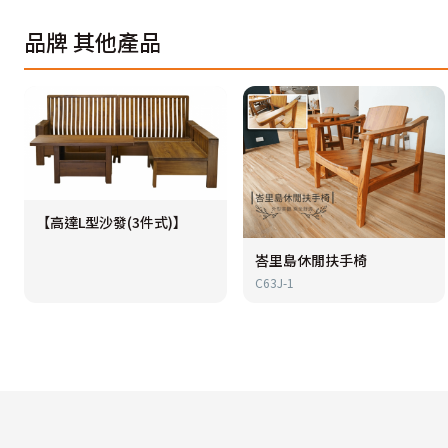
品牌
其他產品
【高達L型沙發(3件式)】
峇里島休閒扶手椅
C63J-1