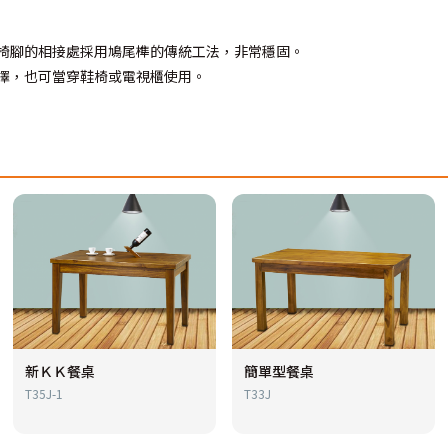
椅腳的相接處採用鳩尾榫的傳統工法，非常穩固。
擇，也可當穿鞋椅或電視櫃使用。
新ＫＫ餐桌
簡單型餐桌
T35J-1
T33J