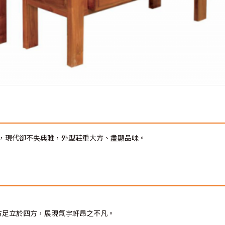
，現代卻不失典雅，外型莊重大方、盡顯品味。
方足立於四方，展現氣宇軒昂之不凡。