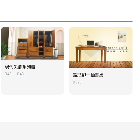
現代尖腳系列櫃
B43J、E43J
錐形腳一抽書桌
D37J