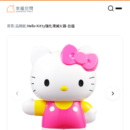
老屋預算分配與高 CP 值煥新術
首頁
/
品牌館
/
Hello Kitty強化液滅火器-台座