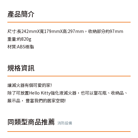
產品簡介
尺寸:長242mmX寬179mmX高:297mm，收納部分約97mm
重量:約820g
材質:ABS樹脂
規格資訊
讓滅火器有個可愛的家!
除了可放置Hello Kitty強化液滅火器，也可以當花瓶、收納品、
展示品， 豐富我們的居家空間!
同類型商品推薦
消防設備