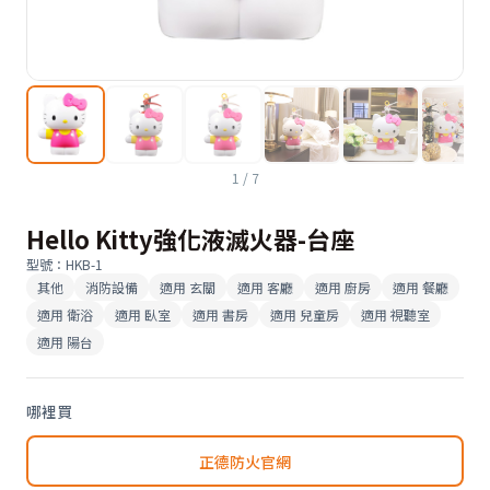
1
/
7
Hello Kitty強化液滅火器-台座
型號
：
HKB-1
其他
消防設備
適用
玄關
適用
客廳
適用
廚房
適用
餐廳
適用
衛浴
適用
臥室
適用
書房
適用
兒童房
適用
視聽室
適用
陽台
哪裡買
正德防火官網