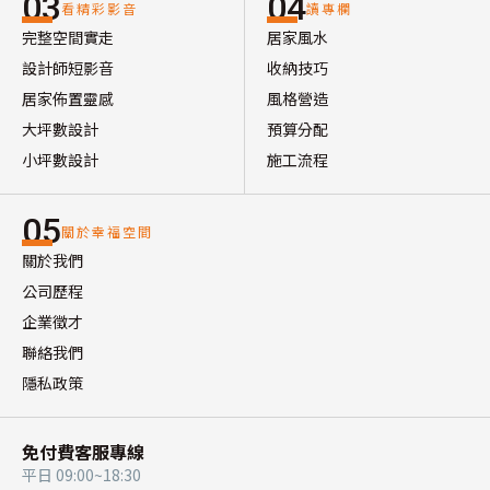
03
04
看精彩影音
讀專欄
完整空間實走
居家風水
設計師短影音
收納技巧
居家佈置靈感
風格營造
大坪數設計
預算分配
小坪數設計
施工流程
05
關於幸福空間
關於我們
公司歷程
企業徵才
聯絡我們
隱私政策
免付費客服專線
平日 09:00~18:30