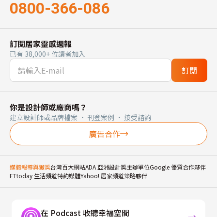
0800-366-086
訂閱居家靈感週報
已有 38,000+ 位讀者加入
訂閱
你是設計師或廠商嗎？
建立設計師或品牌檔案 · 刊登案例 · 接受諮詢
廣告合作
媒體報導與獲獎
台灣百大網站
ADA 亞洲設計獎主辦單位
Google 優質合作夥伴
ETtoday 生活頻道特約媒體
Yahoo! 居家頻道策略夥伴
在 Podcast 收聽幸福空間