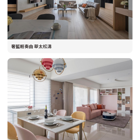
奢藍輕奏曲 華太松濤