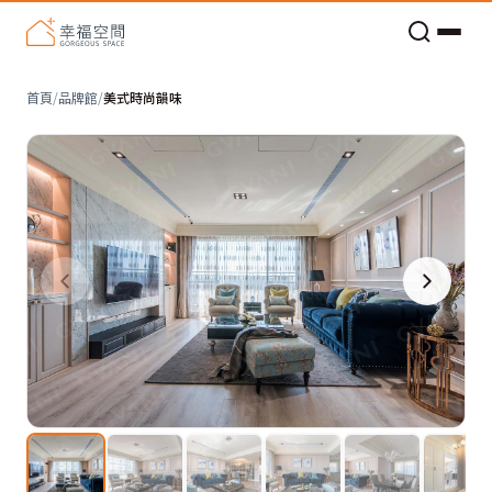
老屋預算分配與高 CP 值煥新術
首頁
/
品牌館
/
美式時尚韻味