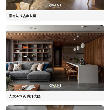
豪宅法式古典臥房
人文深木質 寶輝大隱