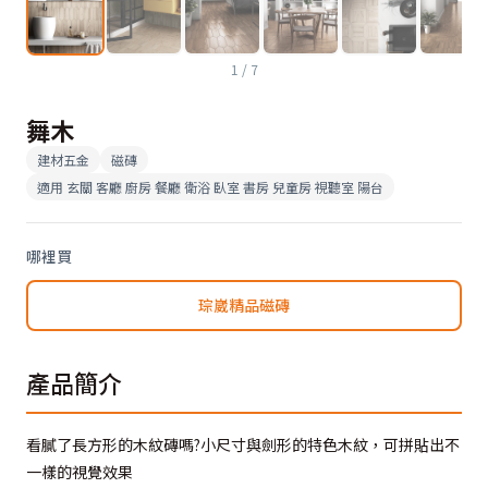
1
/
7
舞木
建材五金
磁磚
適用
玄關 客廳 廚房 餐廳 衛浴 臥室 書房 兒童房 視聽室 陽台
哪裡買
琮崴精品磁磚
產品簡介
看膩了長方形的木紋磚嗎?小尺寸與劍形的特色木紋，可拼貼出不
一樣的視覺效果