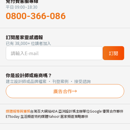
免付費客服專線
平日 09:00~18:30
0800-366-086
訂閱居家靈感週報
已有 38,000+ 位讀者加入
訂閱
你是設計師或廠商嗎？
建立設計師或品牌檔案 · 刊登案例 · 接受諮詢
廣告合作
媒體報導與獲獎
台灣百大網站
ADA 亞洲設計獎主辦單位
Google 優質合作夥伴
ETtoday 生活頻道特約媒體
Yahoo! 居家頻道策略夥伴