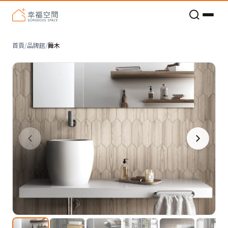
老屋預算分配與高 CP 值煥新術
首頁
/
品牌館
/
舞木