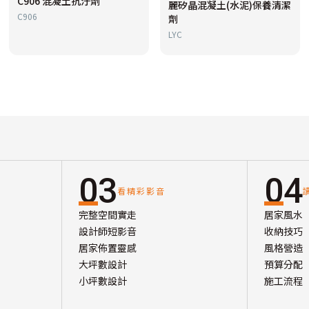
C906 混凝土抗汙劑
麗矽晶混凝土(水泥)保養清潔
C906
劑
LYC
03
04
看精彩影音
完整空間實走
居家風水
設計師短影音
收納技巧
居家佈置靈感
風格營造
大坪數設計
預算分配
小坪數設計
施工流程