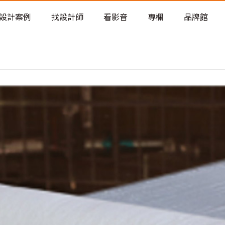
老屋預算分配與高 CP 值煥新術
設計案例
找設計師
看影音
專欄
品牌館