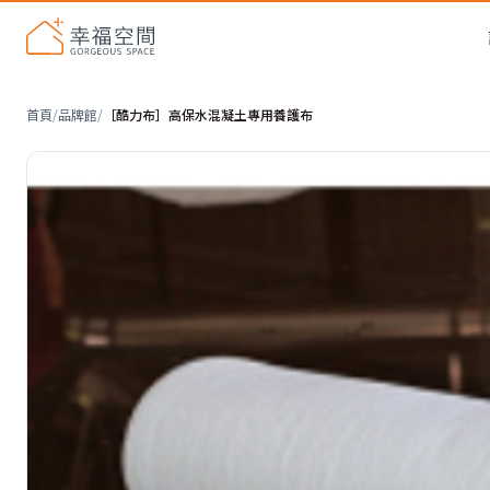
首頁
/
品牌館
/
［酷力布］高保水混凝土專用養護布