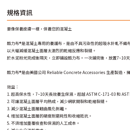
規格資訊
要像保養皮膚一樣，保養您的混凝土
酷力布®是混凝土專用的養護布，是由不具污染性的超吸水針軋不織布和
以大幅減緩混凝土面層太激烈的乾縮反應和裂縫。
於水泥粉光完成後隔天，立即鋪設酷力布。一次鋪完後，放置7~10
酷力布®是由美國公司 Reliable Concrete Accessories
效益：
1. 超高保水性，7~10天長效養生保濕，超越 ASTM C-171-03 和 ASTM
2. 可讓混凝土面層平均熟成，減少網狀開裂和乾縮裂縫。
3. 減少混凝土面層翹曲風化剝離。
4. 增加混凝土面層的硬度耐磨耗性和收縮抵抗。
5. 不須增加重覆檢查和保濕的人工成本。