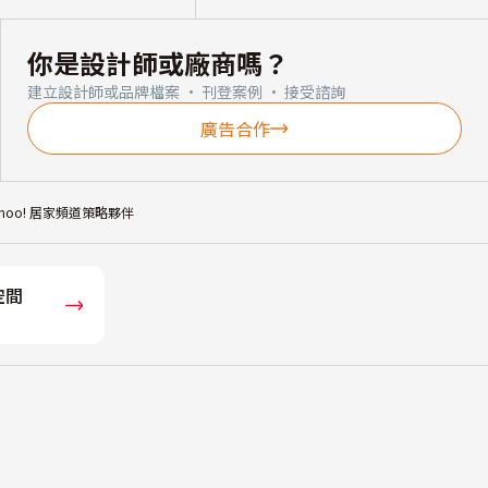
你是設計師或廠商嗎？
建立設計師或品牌檔案 · 刊登案例 · 接受諮詢
廣告合作
ahoo! 居家頻道策略夥伴
空間