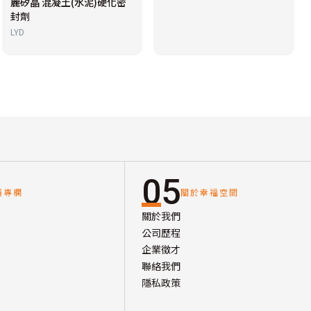
麗矽晶 混凝土(水泥)硬化密
封劑
LYD
05
讀專欄
關於幸福空間
關於我們
公司歷程
企業徵才
聯絡我們
隱私政策