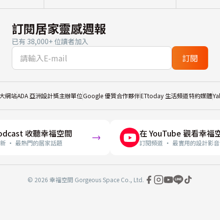
訂閱居家靈感週報
已有 38,000+ 位讀者加入
訂閱
大網站
ADA 亞洲設計獎主辦單位
Google 優質合作夥伴
ETtoday 生活頻道特約媒體
Y
odcast 收聽幸福空間
在 YouTube 觀看幸福
新 · 最熱門的居家話題
訂閱頻道 · 最實用的設計影音
© 2026 幸福空間 Gorgeous Space Co., Ltd.