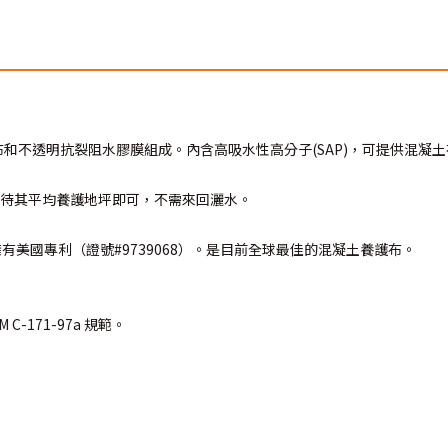
不透明抗裂阻水膠膜組成。內含高吸水性高分子(SAP)，可提供混凝土在
天待其平均養護地坪即可，不需來回灑水。
 生產製造，擁有美國專利（證號#9739068）。是目前全球最佳的混凝土養護布。
 C-171-97a 規範。