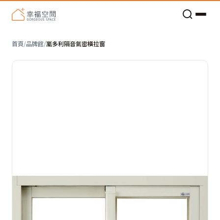
老屋預算分配與高 CP 值煥新術
首頁
/
品牌館
/
嵐多利隔音氣密橫拉窗