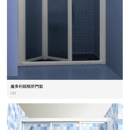
嵐多利鋁框折門型
L81