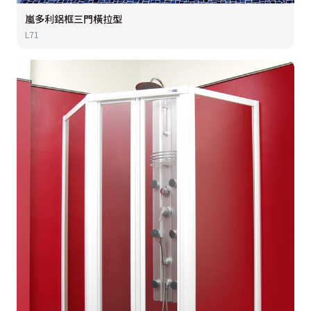
嵐多利鋁框三門橫拉型
L71