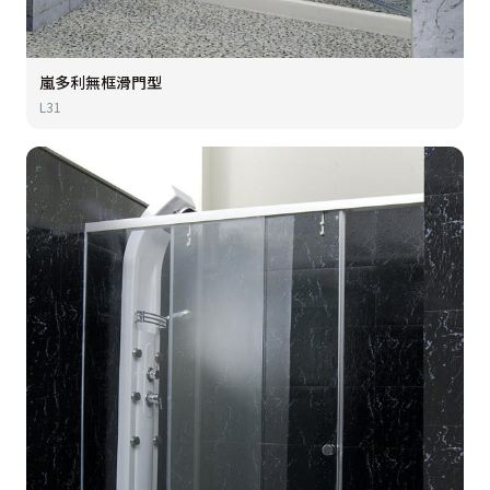
嵐多利無框滑門型
L31