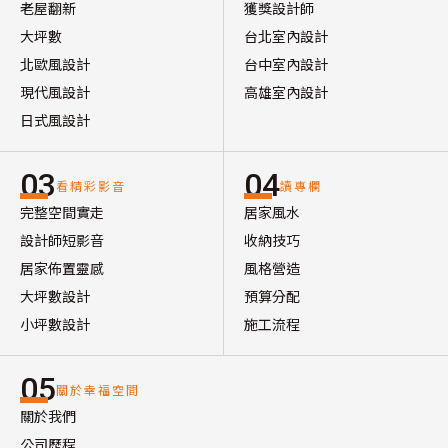
老屋翻新
獲獎設計師
大坪數
台北室內設計
北歐風設計
台中室內設計
現代風設計
高雄室內設計
日式風設計
03
04
看精彩影音
讀專欄
完整空間實走
居家風水
設計師短影音
收納技巧
居家佈置靈感
風格營造
大坪數設計
預算分配
小坪數設計
施工流程
05
關於幸福空間
關於我們
公司歷程