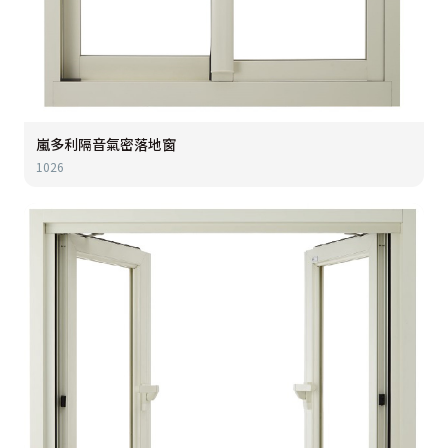
嵐多利隔音氣密落地窗
1026