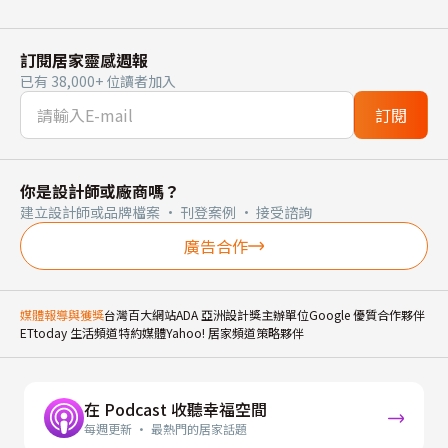
訂閱居家靈感週報
已有 38,000+ 位讀者加入
訂閱
你是設計師或廠商嗎？
建立設計師或品牌檔案 · 刊登案例 · 接受諮詢
廣告合作
媒體報導與獲獎
台灣百大網站
ADA 亞洲設計獎主辦單位
Google 優質合作夥伴
ETtoday 生活頻道特約媒體
Yahoo! 居家頻道策略夥伴
在 Podcast 收聽幸福空間
每週更新 · 最熱門的居家話題