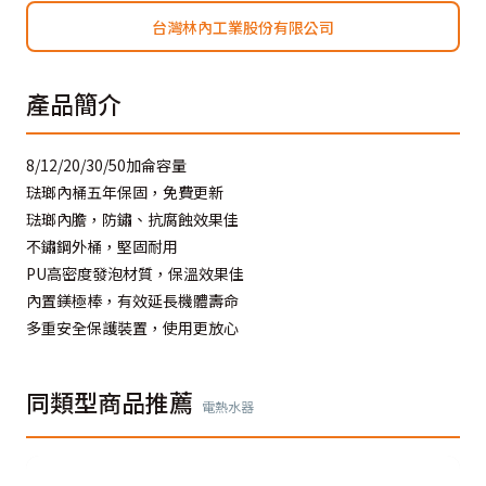
台灣林內工業股份有限公司
產品簡介
8/12/20/30/50加侖容量
琺瑯內桶五年保固，免費更新
琺瑯內膽，防鏽、抗腐蝕效果佳
不鏽鋼外桶，堅固耐用
PU高密度發泡材質，保溫效果佳
內置鎂極棒，有效延長機體壽命
多重安全保護裝置，使用更放心
同類型商品推薦
電熱水器