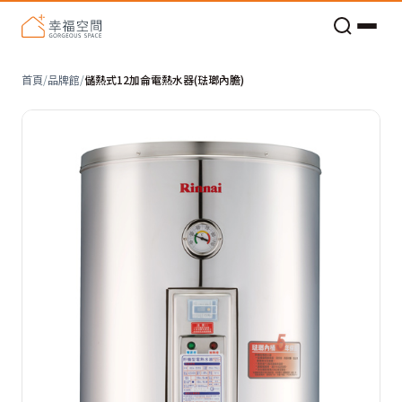
老屋預算分配與高 CP 值煥新術
首頁
/
品牌館
/
儲熱式12加侖電熱水器(琺瑯內膽)