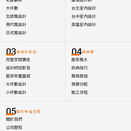
大坪數
台北室內設計
北歐風設計
台中室內設計
現代風設計
高雄室內設計
日式風設計
03
04
看精彩影音
讀專欄
完整空間實走
居家風水
設計師短影音
收納技巧
居家佈置靈感
風格營造
大坪數設計
預算分配
小坪數設計
施工流程
05
關於幸福空間
關於我們
公司歷程