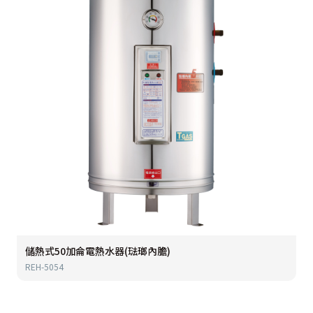
儲熱式50加侖電熱水器(琺瑯內膽)
REH-5054