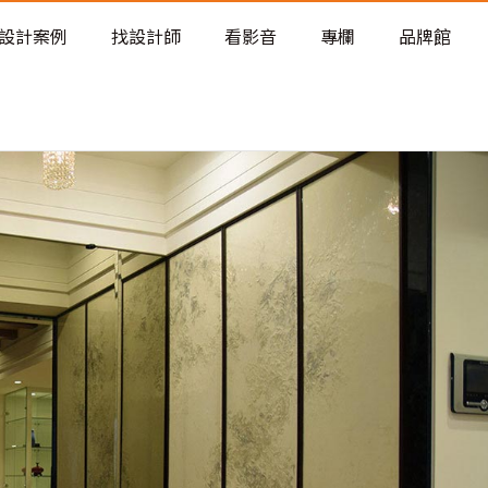
老屋預算分配與高 CP 值煥新術
設計案例
找設計師
看影音
專欄
品牌館