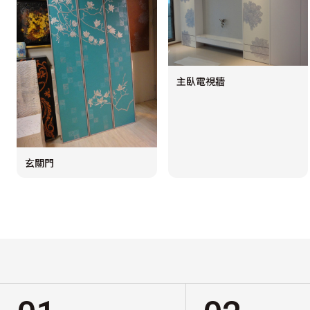
主臥電視牆
玄關門