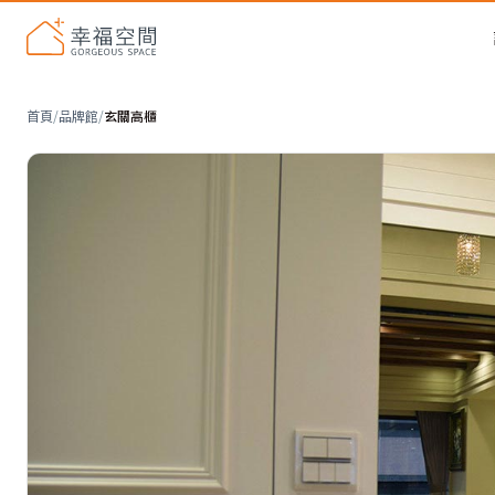
首頁
/
品牌館
/
玄關高櫃