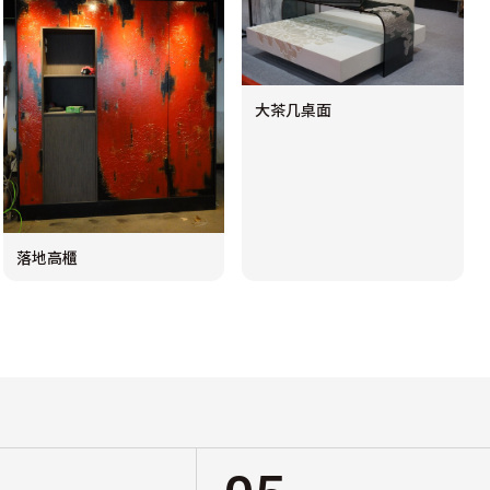
大茶几桌面
落地高櫃