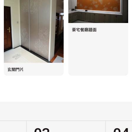
豪宅餐廳牆面
玄關門片