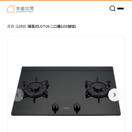
老屋預算分配與高 CP 值煥新術
首頁
/
品牌館
/
檯面式LOTUS二口爐(LED旋鈕)