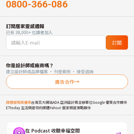
0800-366-086
訂閱居家靈感週報
已有 38,000+ 位讀者加入
訂閱
你是設計師或廠商嗎？
建立設計師或品牌檔案 · 刊登案例 · 接受諮詢
廣告合作
媒體報導與獲獎
台灣百大網站
ADA 亞洲設計獎主辦單位
Google 優質合作夥伴
ETtoday 生活頻道特約媒體
Yahoo! 居家頻道策略夥伴
在 Podcast 收聽幸福空間