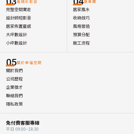
03
04
看精彩影音
讀專欄
完整空間實走
居家風水
設計師短影音
收納技巧
居家佈置靈感
風格營造
大坪數設計
預算分配
小坪數設計
施工流程
05
關於幸福空間
關於我們
公司歷程
企業徵才
聯絡我們
隱私政策
免付費客服專線
平日 09:00~18:30