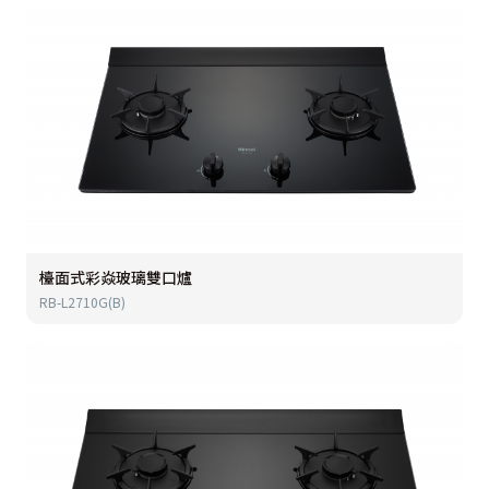
檯面式彩焱玻璃雙口爐
RB-L2710G(B)