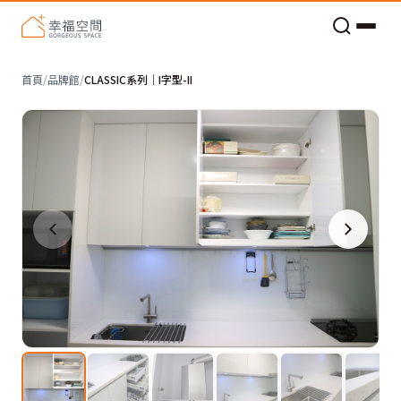
老屋預算分配與高 CP 值煥新術
首頁
/
品牌館
/
CLASSIC系列｜I字型-II