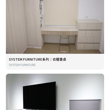
SYSTEM FURNITURE系列｜衣櫃書桌
SYSTEM FURNITURE