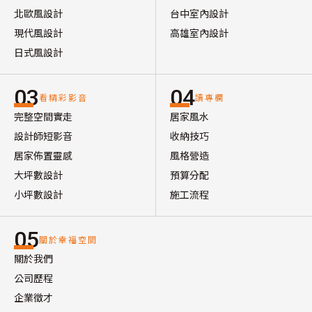
北歐風設計
台中室內設計
現代風設計
高雄室內設計
日式風設計
03
04
看精彩影音
讀專欄
完整空間實走
居家風水
設計師短影音
收納技巧
居家佈置靈感
風格營造
大坪數設計
預算分配
小坪數設計
施工流程
05
關於幸福空間
關於我們
公司歷程
企業徵才