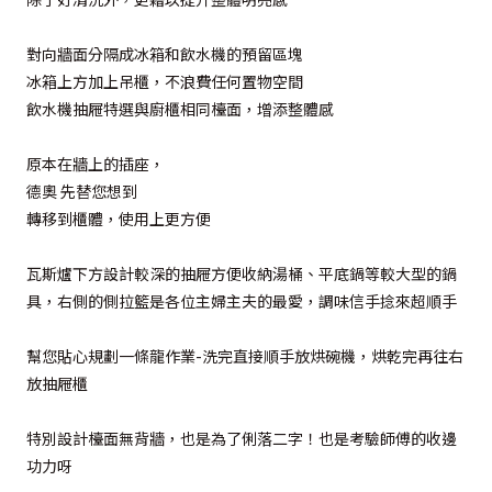
對向牆面分隔成冰箱和飲水機的預留區塊
冰箱上方加上吊櫃，不浪費任何置物空間
飲水機抽屜特選與廚櫃相同檯面，增添整體感
原本在牆上的插座，
德奧 先替您想到
轉移到櫃體，使用上更方便
瓦斯爐下方設計較深的抽屜方便收納湯桶、平底鍋等較大型的鍋
具，右側的側拉籃是各位主婦主夫的最愛，調味信手捻來超順手
幫您貼心規劃一條龍作業-洗完直接順手放烘碗機，烘乾完再往右
放抽屜櫃
特別設計檯面無背牆，也是為了俐落二字！也是考驗師傅的收邊
功力呀