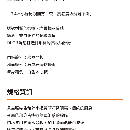
「2.4坪小廚房規劃有一套，高強度收納難不倒」
透過材質的選擇，堆疊精品質感
簡約，來自細節的精緻處理
DEOR為您打造日系簡約高收納廚房
門板範例：水晶門板
檯面範例：石英石礦物檯面
櫥身範例：白色木心板
規格資訊
業主張先生和陳小姐希望打造明亮、簡約的廚房
金屬的部分皆挑選簡單俐落的線條
門板使用五面水晶板，加上牆面貼優白玻璃
除了好清洗外，更藉以提升整體明亮感