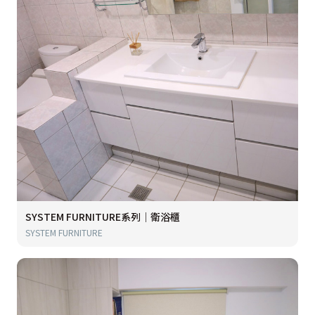
SYSTEM FURNITURE系列｜衛浴櫃
SYSTEM FURNITURE