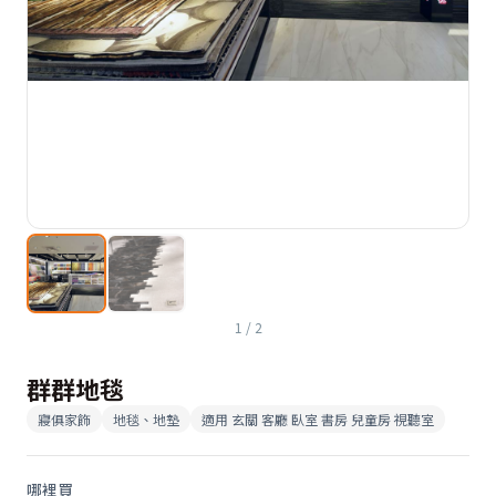
1
/
2
群群地毯
寢俱家飾
地毯、地墊
適用
玄關 客廳 臥室 書房 兒童房 視聽室
哪裡買