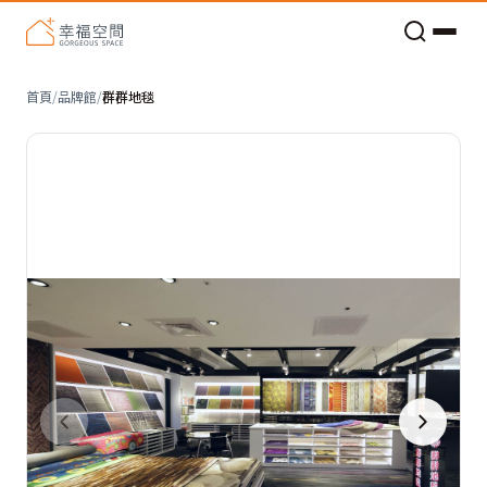
老屋預算分配與高 CP 值煥新術
首頁
/
品牌館
/
群群地毯