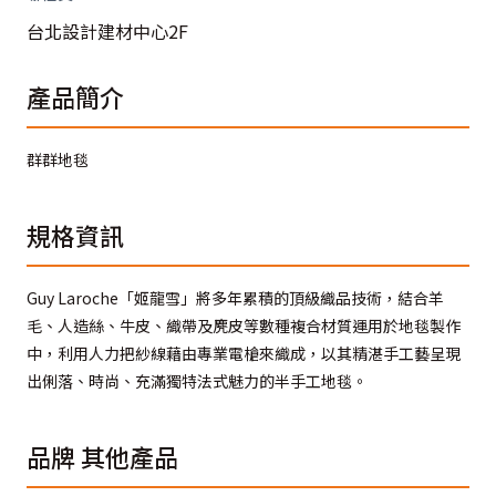
台北設計建材中心2F
產品簡介
群群地毯
規格資訊
Guy Laroche「姬龍雪」將多年累積的頂級織品技術，結合羊
毛、人造絲、牛皮、織帶及麂皮等數種複合材質運用於地毯製作
中，利用人力把紗線藉由專業電槍來織成，以其精湛手工藝呈現
出俐落、時尚、充滿獨特法式魅力的半手工地毯。
品牌
其他產品