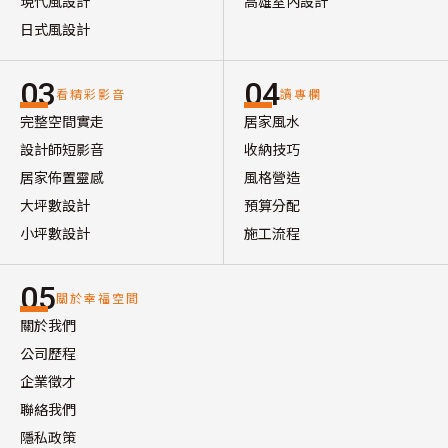
現代風設計
高雄室內設計
日式風設計
03
04
看精彩影音
讀專欄
完整空間實走
居家風水
設計師短影音
收納技巧
居家佈置靈感
風格營造
大坪數設計
預算分配
小坪數設計
施工流程
05
關於幸福空間
關於我們
公司歷程
企業徵才
聯絡我們
隱私政策