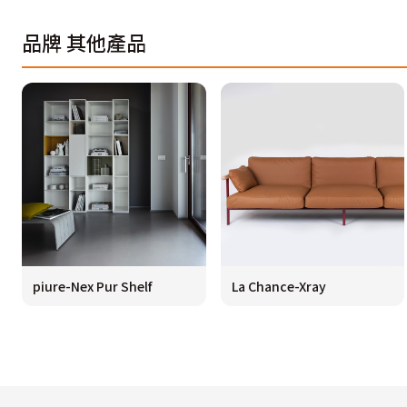
品牌
其他產品
piure-Nex Pur Shelf
La Chance-Xray