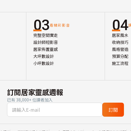
03
04
看精彩影音
完整空間實走
居家風水
設計師短影音
收納技巧
居家佈置靈感
風格營造
大坪數設計
預算分配
小坪數設計
施工流程
訂閱居家靈感週報
已有 38,000+ 位讀者加入
訂閱