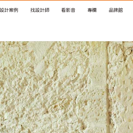
老屋預算分配與高 CP 值煥新術
設計案例
找設計師
看影音
專欄
品牌館