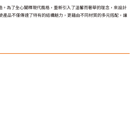
感來打造。為了全心闡釋現代風格，重新引入了溫馨而奢華的理念，來設計
使產品不僅傳達了特有的結構魅力，更藉由不同材質的多元搭配，讓