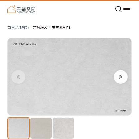
老屋預算分配與高 CP 值煥新術
首頁
/
品牌館
/
﹝花紋板材﹞皮革系列E1