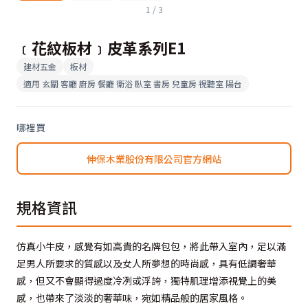
1
/
3
﹝花紋板材﹞皮革系列E1
建材五金
板材
適用
玄關 客廳 廚房 餐廳 衛浴 臥室 書房 兒童房 視聽室 陽台
哪裡買
伸保木業股份有限公司官方網站
規格資訊
仿真小牛皮，感覺有如高貴的名牌包包，將此帶入室內，足以滿
足男人所要求的質感以及女人所夢想的時尚感，具有低調奢華
感，但又不會顯得過度冷冽或浮誇，獨特肌理增添視覺上的美
感，也帶來了淡淡的奢華味，宛如精品般的居家風格。