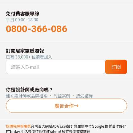
免付費客服專線
平日 09:00~18:30
0800-366-086
訂閱居家靈感週報
已有 38,000+ 位讀者加入
訂閱
你是設計師或廠商嗎？
建立設計師或品牌檔案 · 刊登案例 · 接受諮詢
廣告合作
媒體報導與獲獎
台灣百大網站
ADA 亞洲設計獎主辦單位
Google 優質合作夥伴
ETtoday 生活頻道特約媒體
Yahoo! 居家頻道策略夥伴