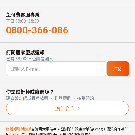
免付費客服專線
平日 09:00~18:30
0800-366-086
訂閱居家靈感週報
已有 38,000+ 位讀者加入
訂閱
你是設計師或廠商嗎？
建立設計師或品牌檔案 · 刊登案例 · 接受諮詢
廣告合作
媒體報導與獲獎
台灣百大網站
ADA 亞洲設計獎主辦單位
Google 優質合作夥伴
ETtoday 生活頻道特約媒體
Yahoo! 居家頻道策略夥伴