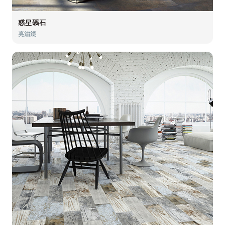
惑星礦石
亮鏽鐵