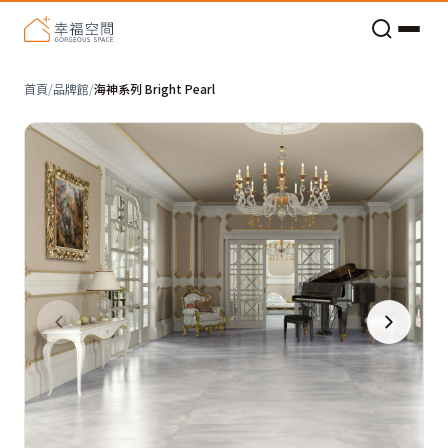
老屋預算分配與高 CP 值煥新術
首頁
/
品牌館
/
海神系列 Bright Pearl