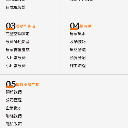
日式風設計
03
04
看精彩影音
讀專欄
完整空間實走
居家風水
設計師短影音
收納技巧
居家佈置靈感
風格營造
大坪數設計
預算分配
小坪數設計
施工流程
05
關於幸福空間
關於我們
公司歷程
企業徵才
聯絡我們
隱私政策