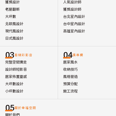
獲獎設計
人氣設計師
老屋翻新
獲獎設計師
大坪數
台北室內設計
北歐風設計
台中室內設計
現代風設計
高雄室內設計
日式風設計
03
04
看精彩影音
讀專欄
完整空間實走
居家風水
設計師短影音
收納技巧
居家佈置靈感
風格營造
大坪數設計
預算分配
小坪數設計
施工流程
05
關於幸福空間
關於我們