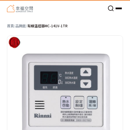
老屋預算分配與高 CP 值煥新術
首頁
/
品牌館
/
有線溫控器MC-141V-1TR