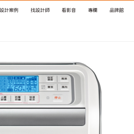
老屋預算分配與高 CP 值煥新術
設計案例
找設計師
看影音
專欄
品牌館