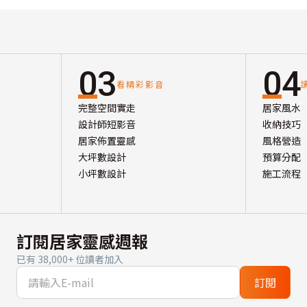
03
04
看精彩影音
完整空間實走
居家風水
設計師短影音
收納技巧
居家佈置靈感
風格營造
大坪數設計
預算分配
小坪數設計
施工流程
訂閱居家靈感週報
已有 38,000+ 位讀者加入
訂閱