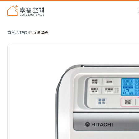
首頁
/
品牌館
/
日立除濕機