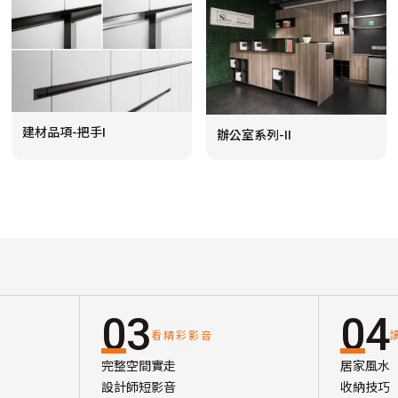
建材品項-把手I
辦公室系列-II
03
04
看精彩影音
完整空間實走
居家風水
設計師短影音
收納技巧