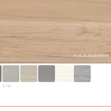
1
/
11