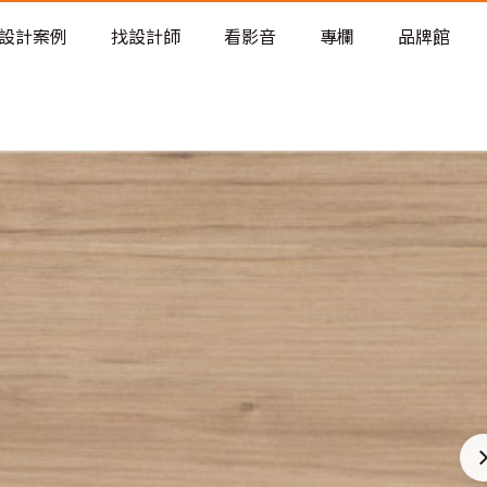
老屋預算分配與高 CP 值煥新術
設計案例
找設計師
看影音
專欄
品牌館