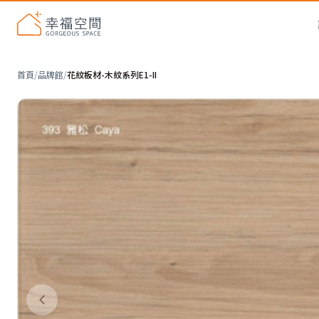
首頁
/
品牌館
/
花紋板材-木紋系列E1-II