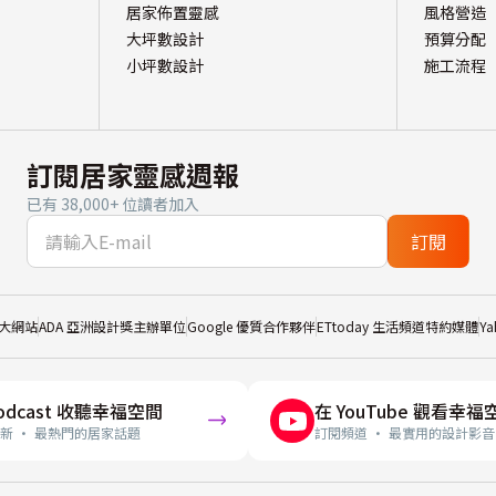
居家佈置靈感
風格營造
大坪數設計
預算分配
小坪數設計
施工流程
訂閱居家靈感週報
已有 38,000+ 位讀者加入
訂閱
大網站
ADA 亞洲設計獎主辦單位
Google 優質合作夥伴
ETtoday 生活頻道特約媒體
Y
odcast 收聽幸福空間
在 YouTube 觀看幸福
新 · 最熱門的居家話題
訂閱頻道 · 最實用的設計影音