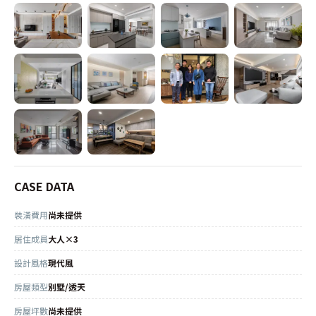
CASE DATA
裝潢費用
尚未提供
居住成員
大人×3
設計風格
現代風
房屋類型
別墅/透天
房屋坪數
尚未提供