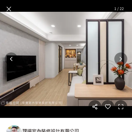
60年雙層老宅大翻新！拯救壁
×
1
/
22
理揚室內裝修設計有限公司