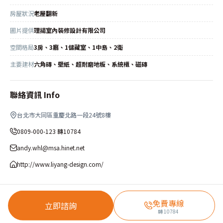
房屋狀況
老屋翻新
圖片提供
理揚室內裝修設計有限公司
空間格局
3房、3廳、1儲藏室、1中島、2衛
主要建材
六角磚、壁紙、超耐磨地板、系統櫃、磁磚
聯絡資訊 Info
台北市大同區重慶北路一段24號8樓
0809-000-123 轉10784
andy.whl@msa.hinet.net
http://www.liyang-design.com/
免費專線
立即諮詢
轉
10784