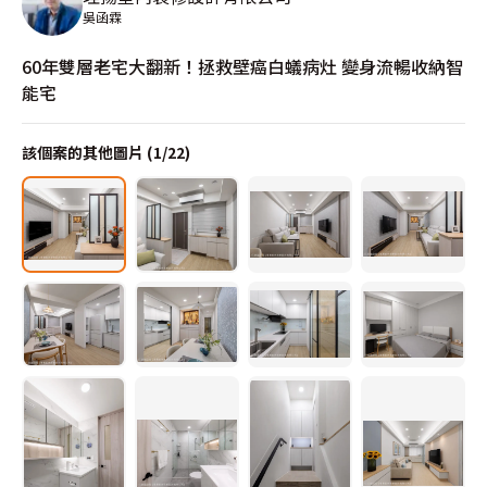
吳函霖
60年雙層老宅大翻新！拯救壁癌白蟻病灶 變身流暢收納智
能宅
該個案的其他圖片 (
1
/
22
)