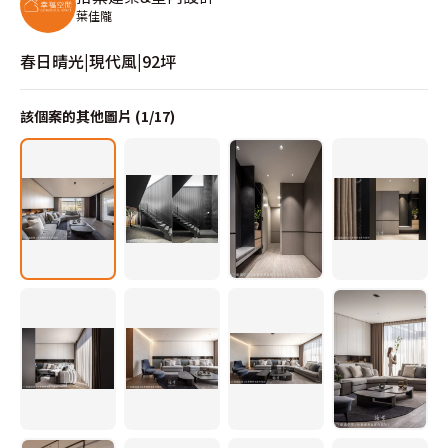
葉佳隴
春日晴光|現代風|92坪
該個案的其他圖片 (
1
/
17
)