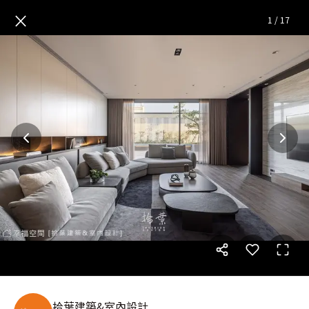
春日晴光|現代風|92坪
— 完整
×
1
/
17
拾葉建築&室內設計