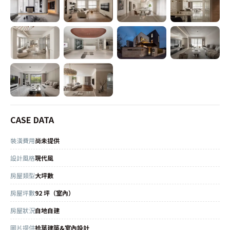
CASE DATA
裝潢費用
尚未提供
設計風格
現代風
房屋類型
大坪數
房屋坪數
92 坪（室內）
房屋狀況
自地自建
圖片提供
拾葉建築&室內設計