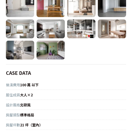
CASE DATA
裝潢費用
100 萬 以下
居住成員
大人×2
設計風格
北歐風
房屋類型
標準格局
房屋坪數
21 坪（室內）