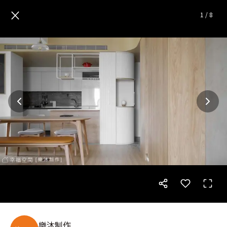
和柄│北歐風│21坪
— 完整照
×
1
/
8
樂沐制作