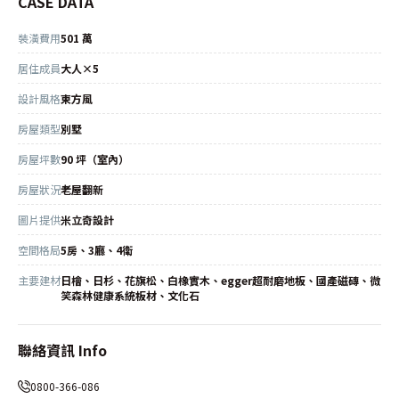
CASE DATA
裝潢費用
501 萬
居住成員
大人×5
設計風格
東方風
房屋類型
別墅
房屋坪數
90 坪（室內）
房屋狀況
老屋翻新
圖片提供
米立奇設計
空間格局
5房、3廳、4衛
主要建材
日檜、日杉、花旗松、白橡實木、egger超耐磨地板、國產磁磚、微
笑森林健康系統板材、文化石
聯絡資訊 Info
0800-366-086