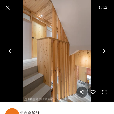
正吉之家│東方風│90坪
— 完
×
1
/
12
米立奇設計