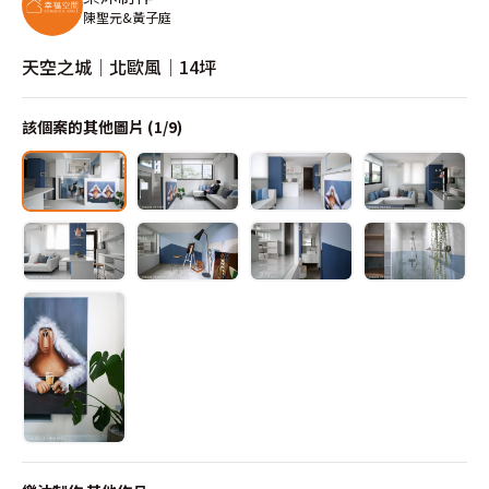
陳聖元&黃子庭
天空之城│北歐風│14坪
該個案的其他圖片 (
1
/
9
)