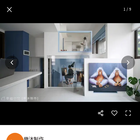
天空之城│北歐風│14坪
— 完
×
1
/
9
樂沐制作