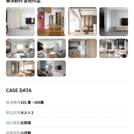
樂沐制作
其他作品
CASE DATA
裝潢費用
101 萬 ~200萬
居住成員
大人×2
設計風格
北歐風
房屋類型
小坪數