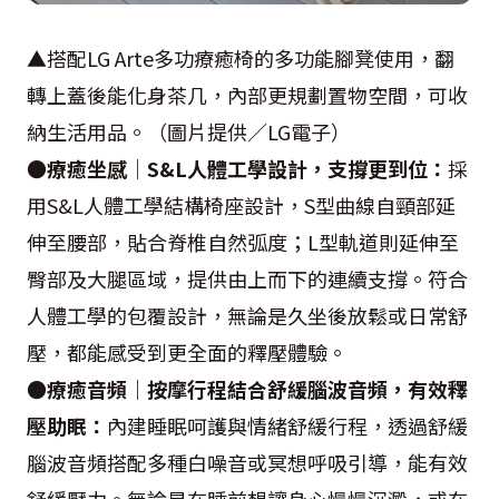
▲搭配LG Arte多功療癒椅的多功能腳凳使用，翻
轉上蓋後能化身茶几，內部更規劃置物空間，可收
納生活用品。（圖片提供／LG電子）
●療癒坐感｜S&L人體工學設計，支撐更到位：
採
用S&L人體工學結構椅座設計，S型曲線自頸部延
伸至腰部，貼合脊椎自然弧度；L型軌道則延伸至
臀部及大腿區域，提供由上而下的連續支撐。符合
人體工學的包覆設計，無論是久坐後放鬆或日常舒
壓，都能感受到更全面的釋壓體驗。
●療癒音頻｜按摩行程結合舒緩腦波音頻，有效釋
壓助眠：
內建睡眠呵護與情緒舒緩行程，透過舒緩
腦波音頻搭配多種白噪音或冥想呼吸引導，能有效