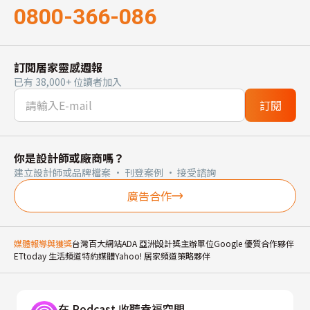
0800-366-086
訂閱居家靈感週報
已有 38,000+ 位讀者加入
訂閱
你是設計師或廠商嗎？
建立設計師或品牌檔案 · 刊登案例 · 接受諮詢
廣告合作
媒體報導與獲獎
台灣百大網站
ADA 亞洲設計獎主辦單位
Google 優質合作夥伴
ETtoday 生活頻道特約媒體
Yahoo! 居家頻道策略夥伴
在 Podcast 收聽幸福空間