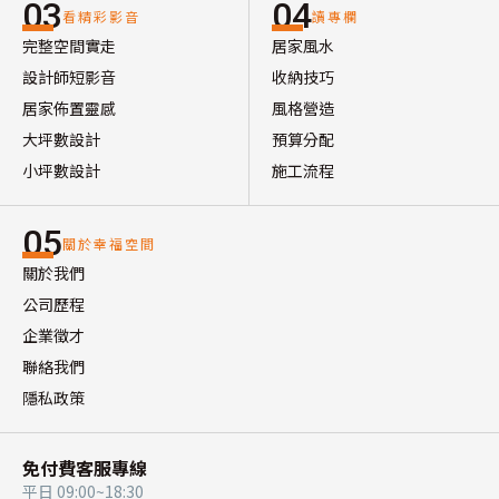
03
04
看精彩影音
讀專欄
完整空間實走
居家風水
設計師短影音
收納技巧
居家佈置靈感
風格營造
大坪數設計
預算分配
小坪數設計
施工流程
05
關於幸福空間
關於我們
公司歷程
企業徵才
聯絡我們
隱私政策
免付費客服專線
平日 09:00~18:30