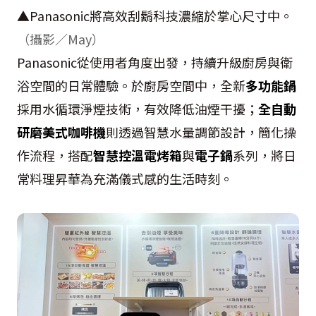
▲Panasonic將高效刮鬍科技濃縮於掌心尺寸中。
（攝影／May）
Panasonic從使用者角度出發，持續升級廚房與衛
浴空間的日常體驗。於廚房空間中，全新
多功能鍋
採用水循環淨煙技術，有效降低油煙干擾；
全自動
研磨美式咖啡機
則透過智慧水量調節設計，簡化操
作流程，搭配
智慧控溫電烤箱
與
電子鍋
系列，將日
常料理昇華為充滿儀式感的生活時刻。