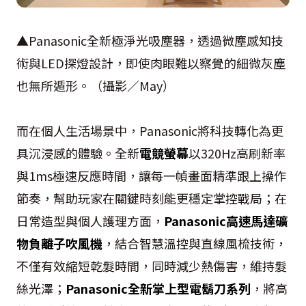
▲Panasonic全新極淨光吸塵器，透過微塵感知技
術與LED探燈設計，即使肉眼難以察覺的細微灰塵
也無所遁形。（攝影／May）
而在個人生活場景中，Panasonic將科技轉化為更
具沉浸感的體驗。全新
電競螢幕
以320Hz高刷新率
與1ms極速反應時間，讓每一幀畫面精準跟上操作
節奏，幫助玩家在關鍵時刻能更穩定掌控戰局；在
日常造型與個人護理方面，
Panasonic高速馬達礦
物負離子吹風機
，結合智慧溫控與直線風梳技術，
不僅有效縮短乾髮時間，同時減少熱傷害，維持髮
絲光澤；
Panasonic全新掌上型電鬍刀系列
，將高