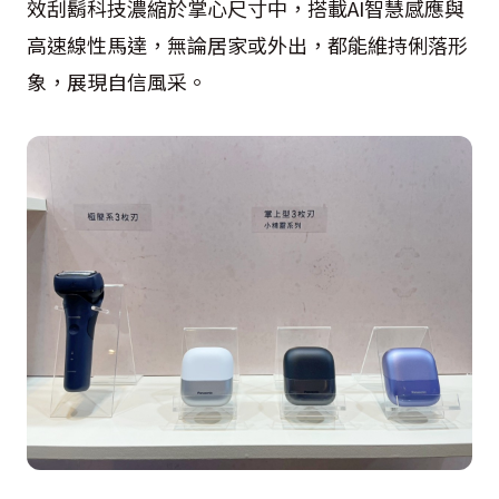
效刮鬍科技濃縮於掌心尺寸中，搭載AI智慧感應與
高速線性馬達，無論居家或外出，都能維持俐落形
象，展現自信風采。