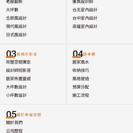
老屋翻新
獲獎設計師
大坪數
台北室內設計
北歐風設計
台中室內設計
現代風設計
高雄室內設計
日式風設計
03
04
看精彩影音
讀專欄
完整空間實走
居家風水
設計師短影音
收納技巧
居家佈置靈感
風格營造
大坪數設計
預算分配
小坪數設計
施工流程
05
關於幸福空間
關於我們
公司歷程