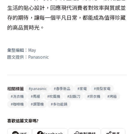
生活的貼心設計，回應現代消費者對效率與質感並
存的期待，讓每一個平凡日常，都能成為值得珍藏
的高品質時光。
彙整編輯：May
圖文提供：Panasonic
相關標籤
#
panasinic
#
春季新品
#
家電
#
微型家電
#
洗衣機
#
馬桶
#
吹風機
#
刮鬍刀
#
烘衣機
#
烤箱
#
咖啡機
#
調理機
#
多功能鍋
喜歡這篇文章嗎?