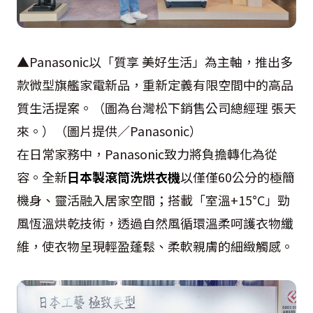
▲Panasonic以「質享 美好生活」為主軸，推出多
款微型旗艦家電新品，重新定義有限空間中的高品
質生活提案。（圖為台灣松下銷售公司總經理 張天
來。）（圖片提供／Panasonic）
在日常家務中，Panasonic致力將負擔轉化為從
容。全新
日本製滾筒洗烘衣機
以僅僅60公分的極簡
機身、靈活融入居家空間；搭載「室溫+15°C」勁
風恆溫烘乾技術，透過自然風循環溫柔呵護衣物纖
維，使衣物呈現輕盈蓬鬆、柔軟親膚的細緻觸感。