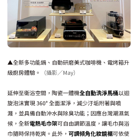
▲全新多功能鍋、自動研磨美式咖啡機、電烤箱升
級廚房體驗。
（攝影／May）
延伸至衛浴空間，陶瓷一體機
全自動洗淨馬桶
以迴
旋泡沫實現 360° 全面潔淨，減少汙垢附著與噴
濺，並具備自動沖水與除臭功能；因應台灣潮濕氣
候，全新
電熱毛巾架
可自由調節溫度，讓毛巾與浴
巾隨時保持乾爽。此外，
可調傾角化妝鏡櫃
可依使