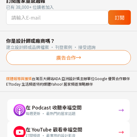
訂閱居家靈感週報
已有 38,000+ 位讀者加入
訂閱
你是設計師或廠商嗎？
建立設計師或品牌檔案 · 刊登案例 · 接受諮詢
廣告合作
媒體報導與獲獎
台灣百大網站
ADA 亞洲設計獎主辦單位
Google 優質合作夥伴
ETtoday 生活頻道特約媒體
Yahoo! 居家頻道策略夥伴
在 Podcast 收聽幸福空間
每週更新 · 最熱門的居家話題
在 YouTube 觀看幸福空間
訂閱頻道 · 最實用的設計影音