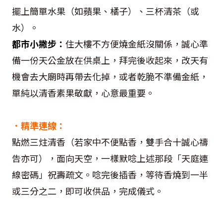
擺上簡單水果（如蘋果、橘子）、三杯清茶（或
水）。
都市小撇步：
住大樓不方便燒金紙沒關係，誠心準
備一份天公金放在供桌上，拜完後收起來，改天有
機會去大廟時再帶去化掉，或者乾脆不準備金紙，
單純以清香素果敬獻，心意最重要。
．精準連線：
點燃三炷清香（若家中不便點香，雙手合十誠心禱
告亦可），面向天空，一樣默唸上述那段「天庭連
線密碼」祝壽疏文。唸完後插香，等待香燒到一半
或三分之二，即可收供品，完成儀式。