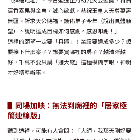
（詳細地址）。今日適逢正月初九天公聖誕，特備
清香素果與金帛，誠心敬獻，恭祝玉皇大天尊萬壽
無疆。祈求天公賜福，護佑弟子今年（說出具體願
望）。說明達成目標如何感謝。感恩叩謝！」
這裡的願望一定要「具體」！業績要達成多少？想
要接下什麼案子？想要買哪裡的房子？越清晰越
好，千萬不要只講「賺大錢」這種模糊字眼，神明
才好精準辦事。
▋同場加映：無法到廟裡的「居家極
簡連線版」
聽到這裡，可能有人會問：「大師，我那天剛好要