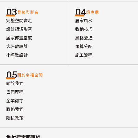
03
04
看精彩影音
讀專欄
完整空間實走
居家風水
設計師短影音
收納技巧
居家佈置靈感
風格營造
大坪數設計
預算分配
小坪數設計
施工流程
05
關於幸福空間
關於我們
公司歷程
企業徵才
聯絡我們
隱私政策
免付費客服專線