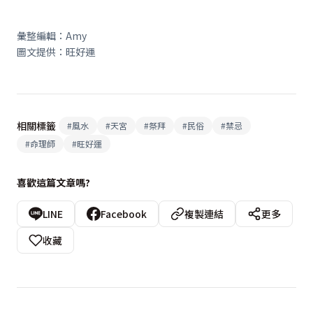
彙整編輯：Amy
圖文提供：旺好運
相關標籤
#
風水
#
天宮
#
祭拜
#
民俗
#
禁忌
#
命理師
#
旺好運
喜歡這篇文章嗎?
LINE
Facebook
複製連結
更多
收藏