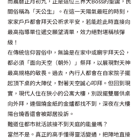
而農曆正月初九，正是這位三界大Boss的聖誕，民
間俗稱為「天公生」。在這一天陽氣最旺的時刻，
家家戶戶都會拜天公祈求平安，若能趁此時直接向
最高指導單位遞交願望清單，效力絕對堪稱核彈
級！
在傳統信仰習俗中，無論是在家中或廟宇拜天公，
都必須「面向天空（朝外）」祭拜，以展現對天神
最高規格的敬畏。過去，內行人都會在自家院子擺
起頂下桌的大陣仗，對著天空誠心叩拜。但回到現
實，現代人住在狹小的公寓大樓，別說擺雙層供桌
向外拜，連個燒金紙的金爐都找不到，深夜在大樓
陽台燒香還會被鄰居投訴。
難道住都市就活該接不到天庭的能量嗎？
當然不是。真正的高手懂得靈活變通，把陣地直接