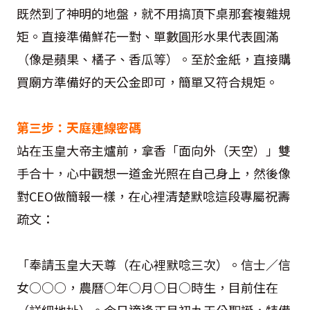
既然到了神明的地盤，就不用搞頂下桌那套複雜規
矩。直接準備鮮花一對、單數圓形水果代表圓滿
（像是蘋果、橘子、香瓜等）。至於金紙，直接購
買廟方準備好的天公金即可，簡單又符合規矩。
第三步：天庭連線密碼
站在玉皇大帝主爐前，拿香「面向外（天空）」雙
手合十，心中觀想一道金光照在自己身上，然後像
對CEO做簡報一樣，在心裡清楚默唸這段專屬祝壽
疏文：
「奉請玉皇大天尊（在心裡默唸三次）。信士／信
女○○○，農曆○年○月○日○時生，目前住在