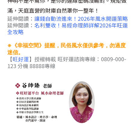
神明不是不幫你，是你的連線密碼沒輸對。規矩做
滿，天庭直營的財庫自然罩你一整年！
延伸閱讀：
讓錢自動流進來！2026年風水開運策略
延伸閱讀：
名利雙收！易經命理師詳解2026年旺運
全攻略
※《幸福空間》提醒，民俗風水僅供參考，勿過度
迷信。
旺好運諮詢專線：0809-000-
【
旺好運
】授權轉載
123 分機 88888專線