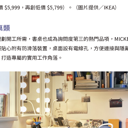
價 $5,999，再創低價 $5,799）。（圖片提供／IKEA）
桌類
劃開工所需，書桌也成為詢問度第三的熱門品項，MICK
屜貼心附有防滑落裝置，桌面設有電線孔，方便連接與隱
，打造專屬的實用工作角落。