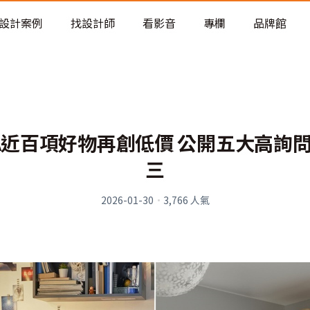
老屋預算分配與高 CP 值煥新術
設計案例
找設計師
看影音
專欄
品牌館
A近百項好物再創低價 公開五大高詢
三
2026-01-30
·
3,766
人氣