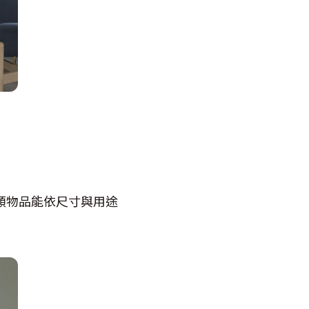
）
各類物品能依尺寸與用途