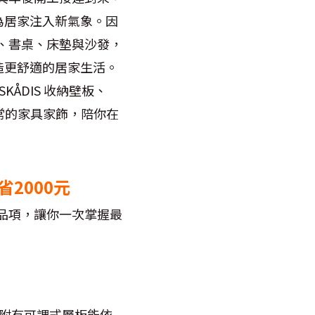
為居家注入新氣象。因
櫃、書桌、床墊與沙發，
造更舒適的居家生活。
ÅDIS 收納壁板、
日常的家具家飾，陪你在
2000元
薦品項，讓你一次掌握最
，附有可調式層板能依