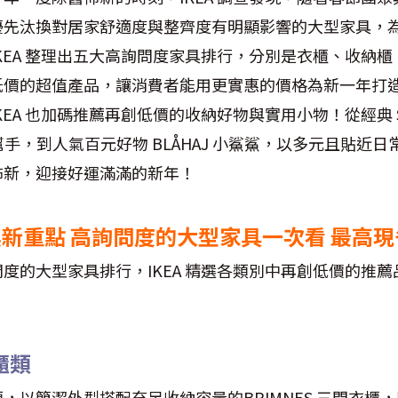
優先汰換對居家舒適度與整齊度有明顯影響的大型家具，
KEA 整理出五大高詢問度家具排行，分別是衣櫃、收納
低價的超值產品，讓消費者能用更實惠的價格為新一年打
EA 也加碼推薦再創低價的收納好物與實用小物！從經典 SK
納幫手，到人氣百元好物 BLÅHAJ 小鯊鯊，以多元且貼近
佈新，迎接好運滿滿的新年！
前換新重點 高詢問度的大型家具一次看 最高現省
度的大型家具排行，IKEA 精選各類別中再創低價的推
櫃類
，以簡潔外型搭配充足收納容量的BRIMNES 三門衣櫃