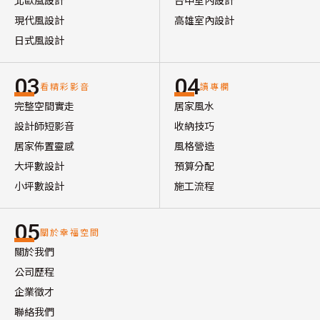
現代風設計
高雄室內設計
日式風設計
03
04
看精彩影音
讀專欄
完整空間實走
居家風水
設計師短影音
收納技巧
居家佈置靈感
風格營造
大坪數設計
預算分配
小坪數設計
施工流程
05
關於幸福空間
關於我們
公司歷程
企業徵才
聯絡我們