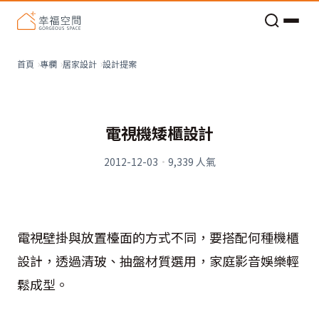
老屋預算分配與高 CP 值煥新術
設計提案
首頁
專欄
居家設計
電視機矮櫃設計
2012-12-03
·
9,339
人氣
電視壁掛與放置檯面的方式不同，要搭配何種機櫃
設計，透過清玻、抽盤材質選用，家庭影音娛樂輕
鬆成型。