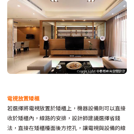
電視放置矮櫃
若選擇將電視放置於矮櫃上，機器設備則可以直接
收於矮櫃內，線路的安排，設計師建議選擇省錢
法，直接在矮櫃檯面後方挖孔，讓電視與設備的線