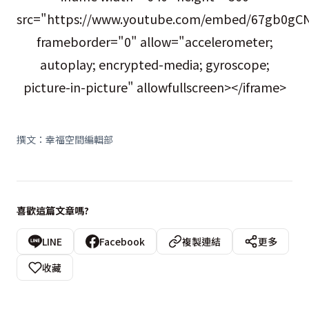
src="https://www.youtube.com/embed/67gb0gC
frameborder="0" allow="accelerometer;
autoplay; encrypted-media; gyroscope;
picture-in-picture" allowfullscreen></iframe>
撰文：幸福空間編輯部
喜歡這篇文章嗎?
LINE
Facebook
複製連結
更多
收藏