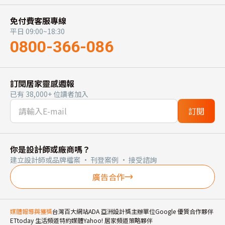
免付費客服專線
平日 09:00~18:30
0800-366-086
訂閱居家靈感週報
已有 38,000+ 位讀者加入
訂閱
你是設計師或廠商嗎？
建立設計師或品牌檔案 · 刊登案例 · 接受諮詢
廣告合作
媒體報導與獲獎
台灣百大網站
ADA 亞洲設計獎主辦單位
Google 優質合作夥伴
ETtoday 生活頻道特約媒體
Yahoo! 居家頻道策略夥伴