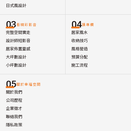
日式風設計
03
04
看精彩影音
讀專欄
完整空間實走
居家風水
設計師短影音
收納技巧
居家佈置靈感
風格營造
大坪數設計
預算分配
小坪數設計
施工流程
05
關於幸福空間
關於我們
公司歷程
企業徵才
聯絡我們
隱私政策