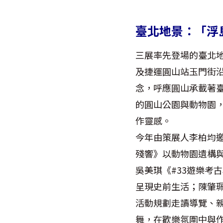
臺北地景：「浮
三展率先登場的臺北地
及捷運圓山站玉門街
念，呼應圓山承載著
的圓山公園與動物園
作靈感。
今年由策展人李柏均
殘響》以動物園遺構
吳美琪《#33遊樂考
呈現史前生活；陳肇
活動規劃走讀導覽、親
舞，在歡樂氛圍中與