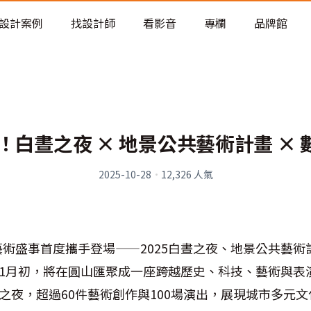
老屋預算分配與高 CP 值煥新術
設計案例
找設計師
看影音
專欄
品牌館
！白晝之夜 × 地景公共藝術計畫 ×
2025-10-28
·
12,326
人氣
術盛事首度攜手登場——2025白晝之夜、地景公共藝術
11月初，將在圓山匯聚成一座跨越歷史、科技、藝術與表
晝之夜，超過60件藝術創作與100場演出，展現城市多元