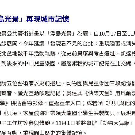
島光景」再現城市記憶
景公共藝術計畫以「浮島光景」為題，自10月17日至11
沿線展開。今年延續「發現看不見的台北：重現隱匿或消
臺北盆地數千年活動軌跡，從史前貝塚與考古遺址、凱達
，到後來的中山兒童樂園，層層累積的城市記憶在此交織
邀請五位藝術家以史前遺址、動物園與兒童樂園三段記憶
與聲音、螢光互動喚起記憶；吳建興《快樂天堂》用風動
古學》拼貼舊物影像，重返童年入口；成若涵《貝貝與他
珮《貝塚・家屋痕跡》帶領大龍國小學生共製陶貝，展現
子工作坊等參與體驗。11月1日並將舉辦「動物大舞廳
作品互動，重現圓山歷史的集體記憶。