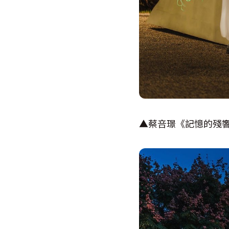
▲蔡咅璟《記憶的殘