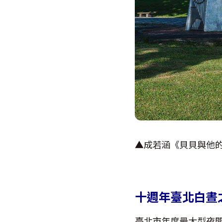
▲成若涵《貝貝與他
十週年臺北白晝之
臺北市年度最大型夜間