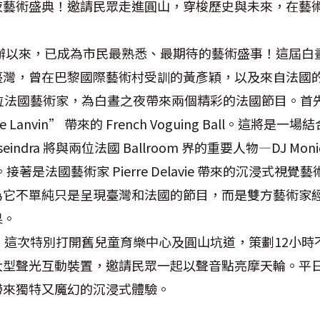
夜藝術盛典！邀請民眾走進圓山，穿梭歷史與未來，在藝
舉辦以來，已成為市民最熟悉、最期待的藝術盛事！這屆白
，曾在巴黎國際藝術村受訓的黃彥穎，以及來自法國的 Kitt
 將帶領四位法國藝術家，為白晝之夜帶來兩個精彩的法國節目。
lusive Lanvin” 帶來的 French Voguing Ball。
ndra 將與兩位法國 Ballroom 界的重要人物—DJ Monique
登場。接著是法國藝術家 Pierre Delavie 帶來的沉浸式
為它不單純只是呈現臺灣和法國的節目，而是雙方藝術家
果。
，這次特別打開舊兒童育樂中心及圓山坑道，策劃12小時
大型聲光互動裝置，邀請民眾一起以聲音點亮摩天輪。平
帶來獨特又魔幻的沉浸式體驗。