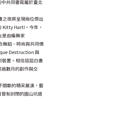
術中共同書寫屬於臺北
晝之夜將呈現兩位傑出
y Hartl。今年，
首先是由編舞家
這將是一場結合舞蹈、時尚與共同價
 Destruction 與
視覺藝術裝置。相信這屆白晝
經過數月的創作與交
不間斷的精采展演，藝
日管制封閉的圓山坑道