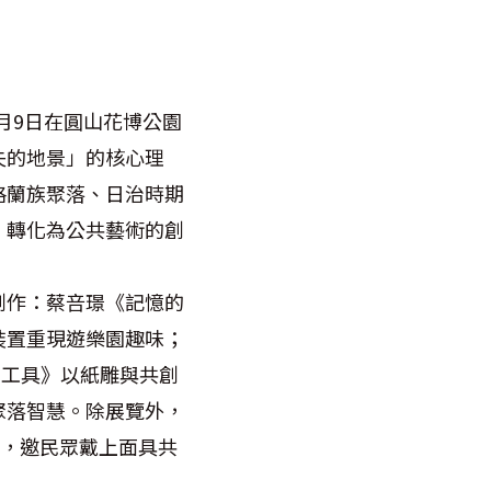
月9日在圓山花博公園
失的地景」的核心理
格蘭族聚落、日治時期
，轉化為公共藝術的創
創作：蔡咅璟《記憶的
裝置重現遊樂園趣味；
的工具》以紙雕與共創
聚落智慧。除展覽外，
」，邀民眾戴上面具共