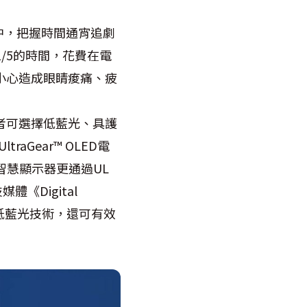
中，把握時間通宵追劇
/5的時間，花費在電
小心造成眼睛痠痛、疲
者可選擇低藍光、具護
raGear™ OLED電
I智慧顯示器更通過UL
媒體《Digital
備低藍光技術，還可有效