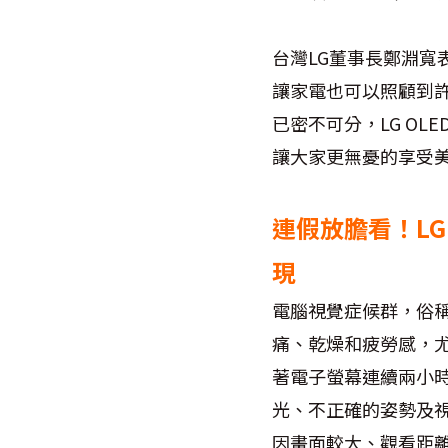
台灣LG董事長鄭淵寬
讓家電也可以照顧到許
已密不可分，LG O
讓大家更無憂的享受
連假放膽看！LG
現
電腦視覺症候群，俗稱
痛、乾燥和疲勞感，
著電子螢幕連續兩小
光、不正確的姿勢及
因畫面較大、觀看距