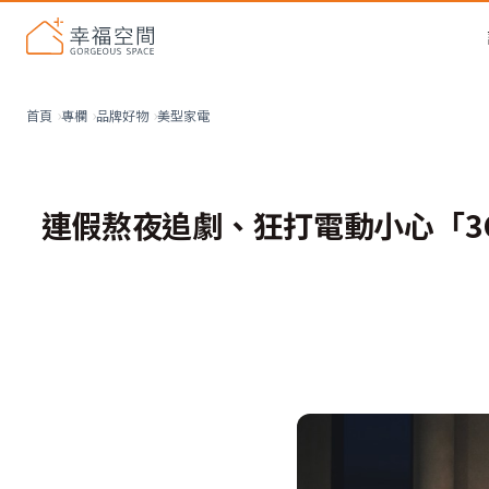
美型家電
首頁
專欄
品牌好物
連假熬夜追劇、狂打電動小心「3C