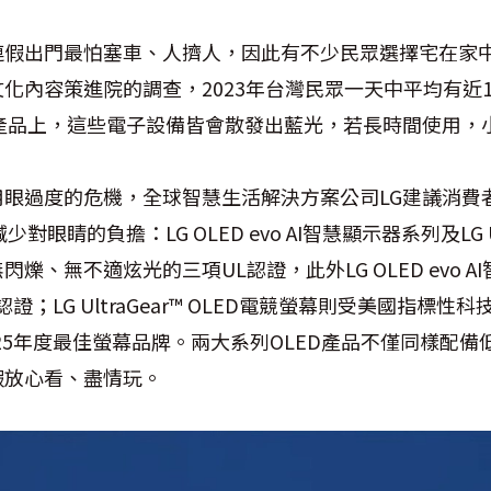
連假出門最怕塞車、人擠人，因此有不少民眾選擇宅在家
化內容策進院的調查，2023年台灣民眾一天中平均有近1
C產品上，這些電子設備皆會散發出藍光，若長時間使用，
！
用眼過度的危機，全球智慧生活解決方案公司LG建議消費
眼睛的負擔：LG OLED evo AI智慧顯示器系列及LG Ult
爍、無不適炫光的三項UL認證，此外LG OLED evo A
 護眼認證；LG UltraGear™ OLED電競螢幕則受美國指標性科技
2025年度最佳螢幕品牌。兩大系列OLED產品不僅同樣配
假放心看、盡情玩。