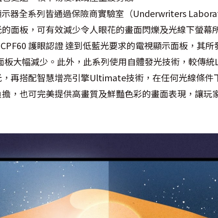
慧顯示器全系列皆通過保險商實驗室（Underwriters Laborato-
光的面板，可有效減少令人眼花的畫面閃爍及光線下螢幕
afe® CPF60 護眼認證 達到低藍光要求的電視顯示面板，
電視面板大幅減少。此外，此系列使用自體發光技術，較傳統
，再搭配智慧增亮引擎Ultimate技術，在任何光線條
負擔，也可完美提供高畫質及鮮豔色彩的畫面表現，讓玩