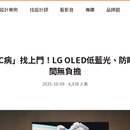
老屋預算分配與高 CP 值煥新術
設計案例
找設計師
看影音
專欄
品牌館
病」找上門！LG OLED低藍光、
間無負擔
2025-10-09
·
6,938
人氣