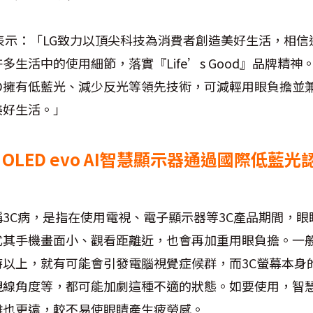
表示：「LG致力以頂尖科技為消費者創造美好生活，相
多生活中的使用細節，落實『Life’s Good』品牌精
LED擁有低藍光、減少反光等領先技術，可減輕用眼負擔並
美好生活。」
 OLED evo AI智慧顯示器通過國際低藍
3C病，是指在使用電視、電子顯示器等3C產品期間，眼
尤其手機畫面小、觀看距離近，也會再加重用眼負擔。一
時以上，就有可能會引發電腦視覺症候群，而3C螢幕本身
視線角度等，都可能加劇這種不適的狀態。如要使用，智
離也更遠，較不易使眼睛產生疲勞感。