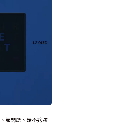
獲低藍光、無閃爍、無不適眩