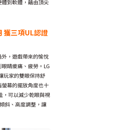
硬體到軟體，藉由頂尖
用 獲三項UL認證
過外，遊戲帶來的愉悅
眼睛痠痛、疲勞。LG
，可讓玩家的雙眼保持舒
腦螢幕的擺放角度也十
佳，可以減少乾眼與視
傾斜、高度調整，讓