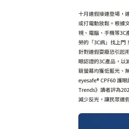
十月連假接連登場，
或打電動放鬆。根據文
視、電腦、手機等3
勞的「3C病」找上門
針對連假耍廢恐引起
眼認證的3C產品，以減少對
競螢幕均獲低藍光、無閃
eyesafe® CPF60
Trends》讀者評為
減少反光，讓民眾連