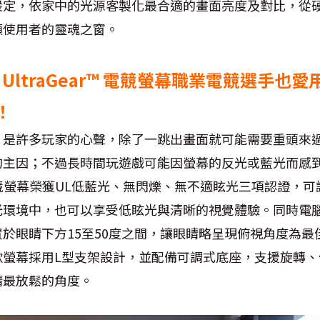
設定，依家中的光源客製化最合適的畫面亮度及對比，從
顧使用者的靈魂之窗。
UltraGear™ 電競螢幕職業電競選手也愛
！
」是許多玩家的心聲，除了一跳出畫面就可能需要重頭來
的主因；不過長時間玩遊戲可能因螢幕的反光或藍光而感到
OLED電競螢幕榮獲UL低藍光、無閃爍、無不適眩光三項認證
光環境中，也可以享受低眩光與清晰的視覺體驗。同時電
於眼睛下方15至50度之間，讓眼睛略呈現俯視角度為最
款螢幕採用L型支架設計，並配備可調式底座，支援旋轉、
睛最放鬆的角度。