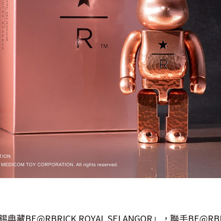
）
藏BE@RBRICK ROYAL SELANGOR」，聯手BE@R