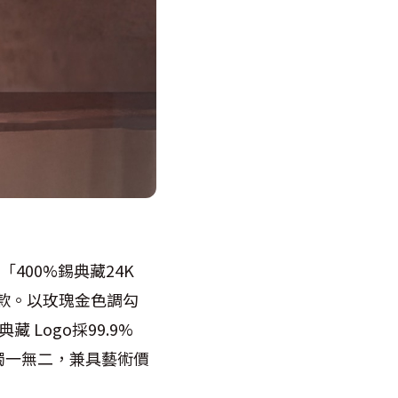
造「400%錫典藏24K
珍藏款。以玫瑰金色調勾
Logo採99.9%
獨一無二，兼具藝術價