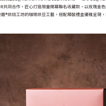
LANGOR共同合作，匠心打造限量開幕聯名收藏款，以玫瑰
臻選®烘焙工坊的咖啡烘豆工藝，搭配精裝禮盒優雅呈現，