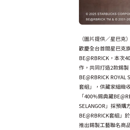
（圖片提供／星巴克
歡慶全台首間星巴克旗
BE@RBRICK，本次
作，共同打造2款錫製「40
BE@RBRICK RO
套組」，供藏家細緻
「400%錫典藏BE@RBR
SELANGOR」採預
BE@RBRICK套
推出錫製工藝聯名商品，讓