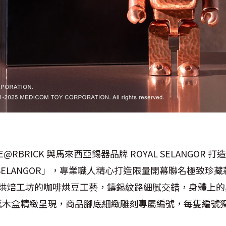
）
BE@RBRICK 與馬來西亞錫器品牌 ROYAL SELANGOR 打
OYAL SELANGOR」，專業職人精心打造限量開幕聯名極致
烘焙工坊的咖啡烘豆工藝，鑄錫紋路細膩交錯，身體上的典藏 
質感木盒精緻呈現，商品腳底細緻雕刻專屬編號，每隻編號