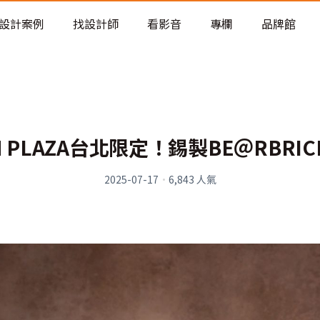
老屋預算分配與高 CP 值煥新術
設計案例
找設計師
看影音
專欄
品牌館
 PLAZA台北限定！錫製BE＠RBRIC
2025-07-17
·
6,843
人氣