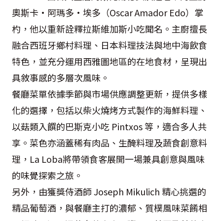
奧斯卡·阿瑪多·埃多（Oscar Amador Edo）掌
杓，他以重新詮釋拉斯維加斯小吃聞名。主廚擅長
融合西班牙鄉村料理、日本料理技法與地中海飲食
特色，並充分運用西雅圖地區的在地食材，呈現出
具敘事感的多層次風味。
餐廳菜單依據季節與市場供應調整更新，提供多樣
化的選擇，包括以柴火燒烤方式製作的海鮮料理、
以菇類入饌的巴斯克小吃 Pintxos 等，適合多人共
享。菜色亦涵蓋稀有肉品、生醃料理及蔬食創意料
理，La Loba將帶領食客展開一場兼具創意與風味
的味覺探索之旅。
另外，由獲獎侍酒師 Joseph Mikulich 精心挑選的
精品葡萄酒，與餐廳主打的濃郁、質樸風味菜餚相