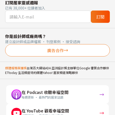
訂閱居家靈感週報
已有 38,000+ 位讀者加入
訂閱
你是設計師或廠商嗎？
建立設計師或品牌檔案 · 刊登案例 · 接受諮詢
廣告合作
媒體報導與獲獎
台灣百大網站
ADA 亞洲設計獎主辦單位
Google 優質合作夥伴
ETtoday 生活頻道特約媒體
Yahoo! 居家頻道策略夥伴
在 Podcast 收聽幸福空間
每週更新 · 最熱門的居家話題
在 YouTube 觀看幸福空間