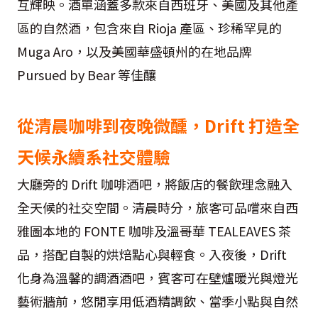
互輝映。酒單涵蓋多款來自西班牙、美國及其他產
區的自然酒，包含來自 Rioja 產區、珍稀罕見的
Muga Aro，以及美國華盛頓州的在地品牌
Pursued by Bear 等佳釀
從清晨咖啡到夜晚微醺，Drift 打造全
天候永續系社交體驗
大廳旁的 Drift 咖啡酒吧，將飯店的餐飲理念融入
全天候的社交空間。清晨時分，旅客可品嚐來自西
雅圖本地的 FONTE 咖啡及溫哥華 TEALEAVES 茶
品，搭配自製的烘焙點心與輕食。入夜後，Drift
化身為溫馨的調酒酒吧，賓客可在壁爐暖光與燈光
藝術牆前，悠閒享用低酒精調飲、當季小點與自然