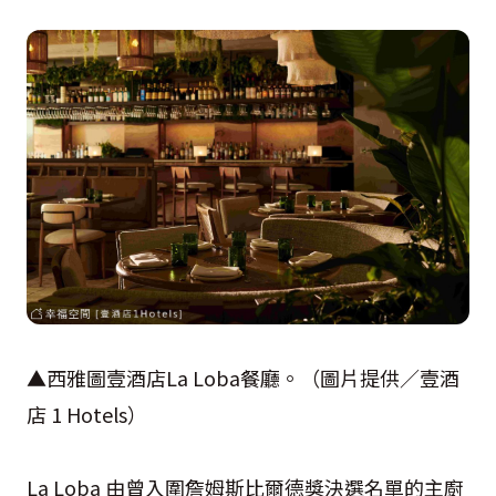
▲西雅圖壹酒店La Loba餐廳。（圖片提供／壹酒
店 1 Hotels）
La Loba 由曾入圍詹姆斯比爾德獎決選名單的主廚