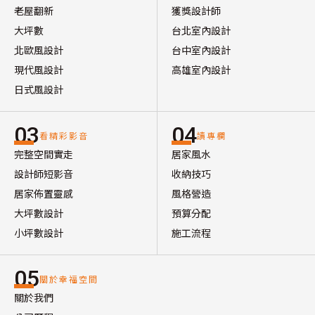
老屋翻新
獲獎設計師
大坪數
台北室內設計
北歐風設計
台中室內設計
現代風設計
高雄室內設計
日式風設計
03
04
看精彩影音
讀專欄
完整空間實走
居家風水
設計師短影音
收納技巧
居家佈置靈感
風格營造
大坪數設計
預算分配
小坪數設計
施工流程
05
關於幸福空間
關於我們