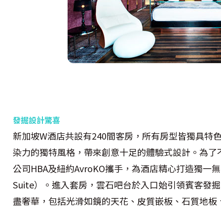
發掘設計驚喜
新加坡W酒店共設有240間客房，所有房型皆獨具特
染力的獨特風格，帶來創意十足的體驗式設計。為了
公司HBA及紐約AvroKO攜手，為酒店精心打造獨一無二
Suite）。進入套房，雲石吧台於入口始引領賓客
盡奢華，包括光滑如鏡的天花、皮質嵌板、石質地板