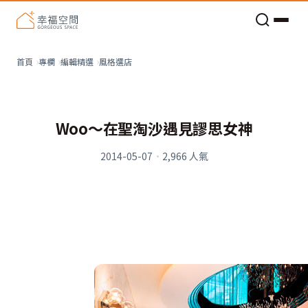
老屋預算分配與高 CP 值煥新術
風格選店
首頁
專欄
編輯精選
Woo〜在聖淘沙遇見謬思女神
2014-05-07
·
2,966
人氣