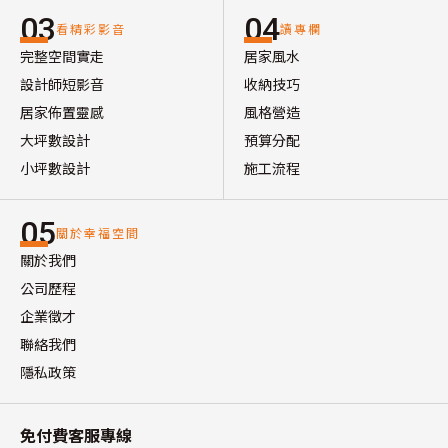
03
04
看精彩影音
讀專欄
完整空間實走
居家風水
設計師短影音
收納技巧
居家佈置靈感
風格營造
大坪數設計
預算分配
小坪數設計
施工流程
05
關於幸福空間
關於我們
公司歷程
企業徵才
聯絡我們
隱私政策
免付費客服專線