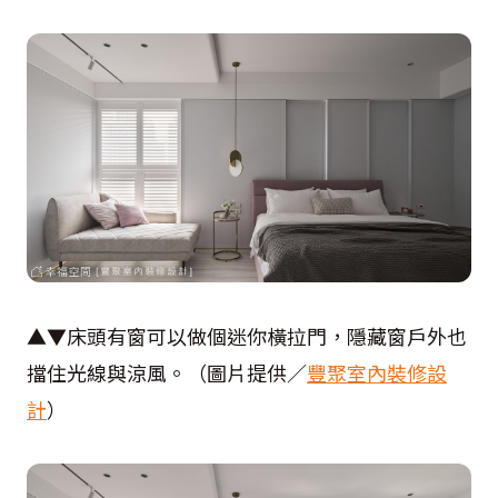
▲▼床頭有窗可以做個迷你橫拉門，隱藏窗戶外也
擋住光線與涼風。（圖片提供／
豐聚室內裝修設
計
）