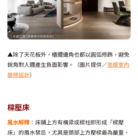
▲除了天花板外，櫃體邊角也都以圓弧修飾，避免
銳角對人體產生負面影響。（圖片提供／
里摩室內
裝修設計
）
樑壓床
風水解釋：
床鋪上方有橫梁或樑柱即形成「樑壓
床」的風水禁忌，尤其是頭部上方壓樑最為嚴重，