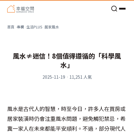
老屋預算分配與高 CP 值煥新術
看不見的居家風險和翻新關鍵
老屋預算分配與高 CP 值煥新術
居家風水
首頁
專欄
生活PLUS
風水≠迷信！8個值得遵循的「科學風
水」
2025-11-19
·
11,251
人氣
風水是古代人的智慧，時至今日，許多人在買房或
居家裝潢時仍會注重風水問題，避免觸犯禁忌，希
冀一家人在未來都能平安順利。不過，部分現代人