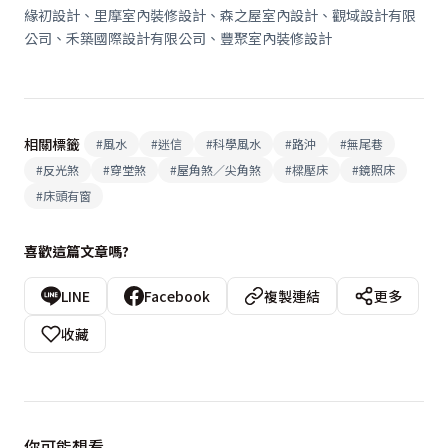
緣初設計、里摩室內裝修設計、森之屋室內設計、觀域設計有限
公司、禾築國際設計有限公司、豐聚室內裝修設計
相關標籤
#
風水
#
迷信
#
科學風水
#
路沖
#
無尾巷
#
反光煞
#
穿堂煞
#
屋角煞／尖角煞
#
樑壓床
#
鏡照床
#
床頭有窗
喜歡這篇文章嗎?
LINE
Facebook
複製連結
更多
收藏
你可能想看