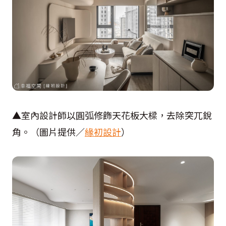
▲室內設計師以圓弧修飾天花板大樑，去除突兀銳
角。（圖片提供／
緣初設計
）