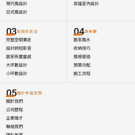
現代風設計
高雄室內設計
日式風設計
03
04
看精彩影音
讀專欄
完整空間實走
居家風水
設計師短影音
收納技巧
居家佈置靈感
風格營造
大坪數設計
預算分配
小坪數設計
施工流程
05
關於幸福空間
關於我們
公司歷程
企業徵才
聯絡我們
隱私政策