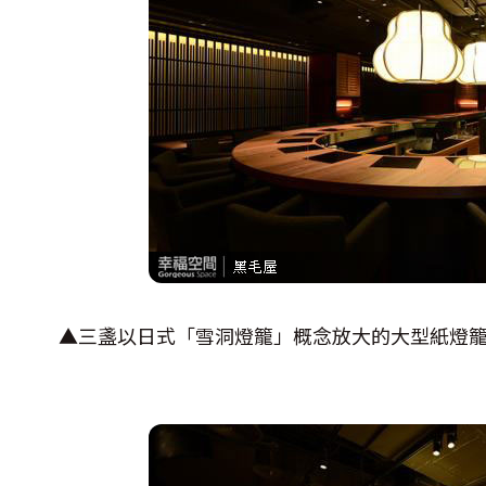
▲三盞以日式「雪洞燈籠」概念放大的大型紙燈