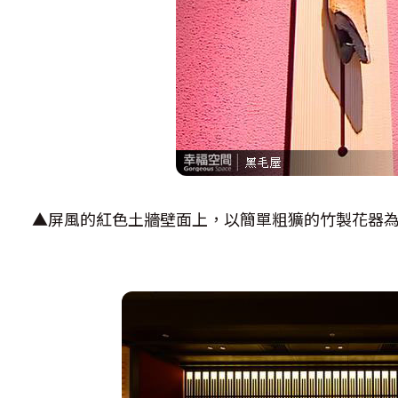
▲屏風的紅色土牆壁面上，以簡單粗獷的竹製花器