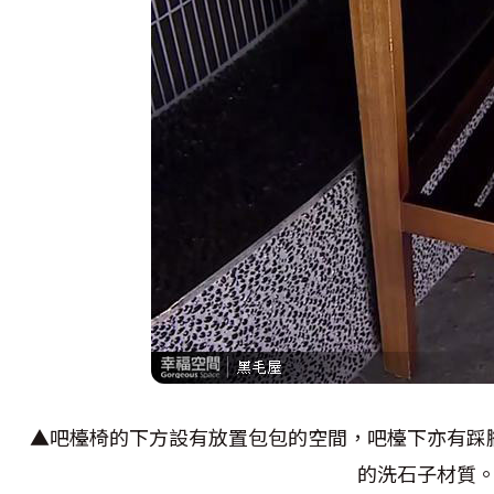
▲吧檯椅的下方設有放置包包的空間，吧檯下亦有踩
的洗石子材質