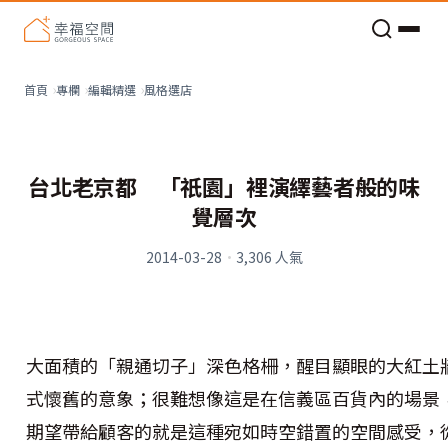
老屋預算分配與高 CP 值煥新術
風格選店
首頁
專欄
編輯精選
台北老京都 「祇園」裡演繹藝者般的味
覺層次
2014-03-28
·
3,306
人氣
大面積的「親通切子」深色格柵，醒目顯眼的大紅土
式懷舊的意象；很難想像這是在信義區百貨內的場景
期望帶給顧客的就是這種宛如時空錯置的空間感受，