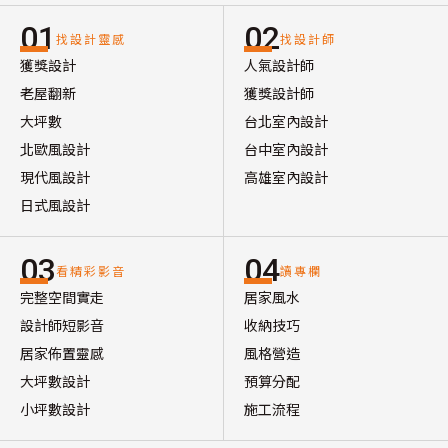
01
02
找設計靈感
找設計師
獲獎設計
人氣設計師
老屋翻新
獲獎設計師
大坪數
台北室內設計
北歐風設計
台中室內設計
現代風設計
高雄室內設計
日式風設計
03
04
看精彩影音
讀專欄
完整空間實走
居家風水
設計師短影音
收納技巧
居家佈置靈感
風格營造
大坪數設計
預算分配
小坪數設計
施工流程