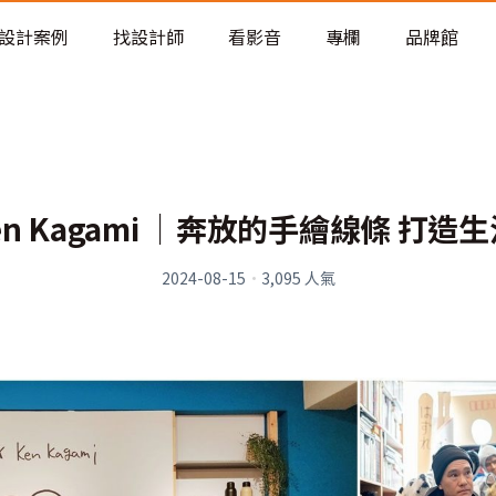
老屋預算分配與高 CP 值煥新術
設計案例
找設計師
看影音
專欄
品牌館
x Ken Kagami │奔放的手繪線條 打
2024-08-15
·
3,095
人氣