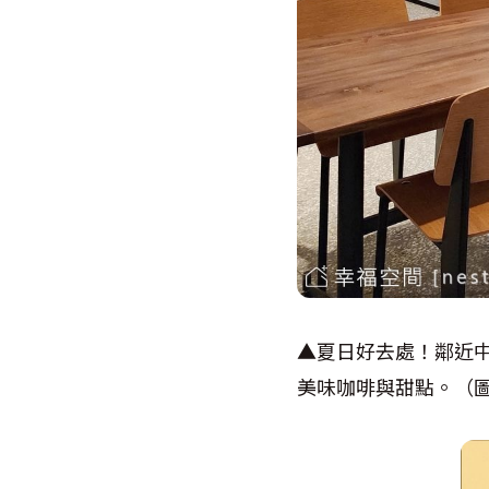
▲夏日好去處！鄰近中山赤
美味咖啡與甜點。（圖文