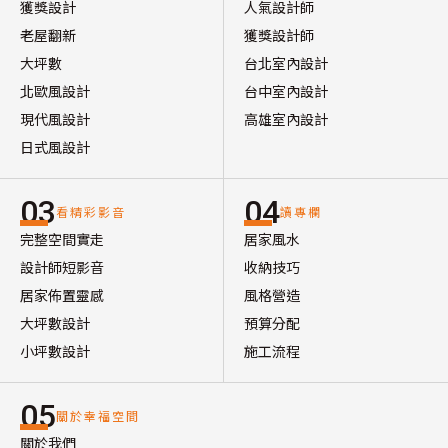
獲獎設計
人氣設計師
老屋翻新
獲獎設計師
大坪數
台北室內設計
北歐風設計
台中室內設計
現代風設計
高雄室內設計
日式風設計
03
04
看精彩影音
讀專欄
完整空間實走
居家風水
設計師短影音
收納技巧
居家佈置靈感
風格營造
大坪數設計
預算分配
小坪數設計
施工流程
05
關於幸福空間
關於我們