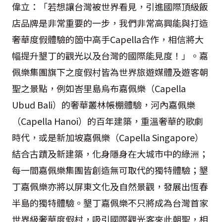
偉立：「若想讓台灣被世界看見，引進國際頂級飯
店品牌是非常重要的一步，我們非常高興能與打造
奢華度假體驗的箇中高手Capella合作，相信將大
幅提升墾丁的觀光以及台灣的國際能見度！」。嘉
佩樂集團旗下之度假村皆為世界旅遊媒體及遊客朝
聖之景點，例如峇里島烏布嘉佩樂（Capella
Ubud Bali）的奢華叢林帳棚體驗，河內嘉佩樂
（Capella Hanoi）的百年建築，重溫奢華的歌劇
時代，或是新加坡嘉佩樂（Capella Singapore）
結合古蹟及新建築，化身隱身在大城市中的綠洲；
每一間嘉佩樂集團皆創造無可取代的獨特體驗；墾
丁嘉佩樂亦將以屏東文化及自然景觀，發展出恆春
半島的獨特體驗。墾丁嘉佩樂不只將成為台灣首家
世界級奢華度假村，吸引國際觀光客來此朝聖，相