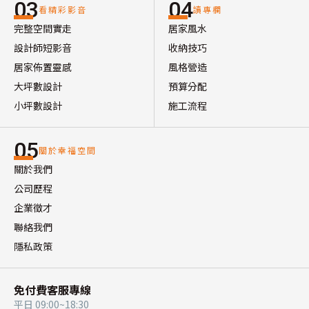
03
04
看精彩影音
讀專欄
完整空間實走
居家風水
設計師短影音
收納技巧
居家佈置靈感
風格營造
大坪數設計
預算分配
小坪數設計
施工流程
05
關於幸福空間
關於我們
公司歷程
企業徵才
聯絡我們
隱私政策
免付費客服專線
平日 09:00~18:30