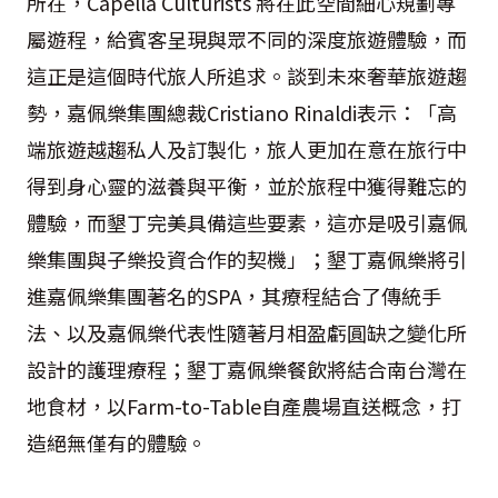
所在，Capella Culturists 將在此空間細心規劃專
屬遊程，給賓客呈現與眾不同的深度旅遊體驗，而
這正是這個時代旅人所追求。談到未來奢華旅遊趨
勢，嘉佩樂集團總裁Cristiano Rinaldi表示：「高
端旅遊越趨私人及訂製化，旅人更加在意在旅行中
得到身心靈的滋養與平衡，並於旅程中獲得難忘的
體驗，而墾丁完美具備這些要素，這亦是吸引嘉佩
樂集團與子樂投資合作的契機」；墾丁嘉佩樂將引
進嘉佩樂集團著名的SPA，其療程結合了傳統手
法、以及嘉佩樂代表性隨著月相盈虧圓缺之變化所
設計的護理療程；墾丁嘉佩樂餐飲將結合南台灣在
地食材，以Farm-to-Table自產農場直送概念，打
造絕無僅有的體驗。