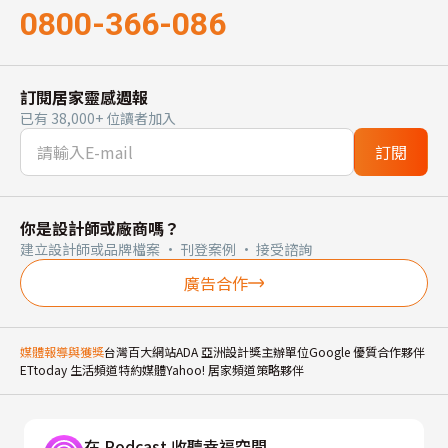
0800-366-086
訂閱居家靈感週報
已有 38,000+ 位讀者加入
訂閱
你是設計師或廠商嗎？
建立設計師或品牌檔案 · 刊登案例 · 接受諮詢
廣告合作
媒體報導與獲獎
台灣百大網站
ADA 亞洲設計獎主辦單位
Google 優質合作夥伴
ETtoday 生活頻道特約媒體
Yahoo! 居家頻道策略夥伴
在 Podcast 收聽幸福空間