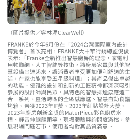
（圖片提供／客林渥ClearWell）
FRANKE於今年6月份在「2024台灣國際室內設計
博覽會」首次亮相，FRANKE大中華行銷總監倪俊
表示: 「Franke全新推出智慧廚房的理念，家電利
用物聯網、人工智能等技術，將廚房家電與其他智
慧設備串連起來，讓消費者享受更加便利舒適的生
活，在家也能享受五星級料理」；其產品傑出卓越
的功能、優雅的設計和創新的工匠精神都深深吸引
參展的設計師與民眾，具特色的智慧排煙感應爐二
合一系列、靈活跨區的全區感應爐、智慧自動食譜
烤箱、榮獲2023年IF獎、2023年紅點設計大獎、
2023年廚房創新金獎的MaterPiece彩色廚房水
槽、靜音伸縮龍頭等，現場體驗與詢問度滿檔，參
展現場門庭若市，使用者均對其品質滿意。