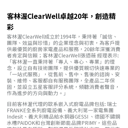
客林渥ClearWell卓越20年，創造精
彩
客林渥ClearWell成立於1994年，秉持著「誠信、
團隊、效益與珍惜」的企業理念與初衷，為客戶提
供最優質的廚房家電產品和服務，20餘年深獲消費
者肯定與信賴；客林渥ClearWell張迺薇 經理表示:
「客林渥一直秉持著「專人、專心、專業」的理
念，設立自有技術團隊，提供優質親切快速專業的
「一站式服務」，從售前、售中、售後的諮詢、安
裝、維修、客服都自有服務團隊，全產品二年保
固，並設立五星客服評分系統，傾聽消費者聲音，
作為進步的方向與動力。」
目前客林渥代理的歐系嵌入式廚電品牌包括: 瑞士
FRANKE全系列廚電設備、義大利第一家電集團
Indesit、義大利精品給水銅器GESSI 、德國不鏽鋼
水槽PAIDOK和台灣創新節能品牌PRIMY，這些品