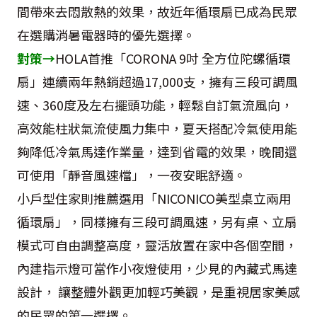
間帶來去悶散熱的效果，故近年循環扇已成為民眾
在選購消暑電器時的優先選擇。
對策→
HOLA首推「CORONA 9吋 全方位陀螺循環
扇」連續兩年熱銷超過17,000支，擁有三段可調風
速、360度及左右擺頭功能，輕鬆自訂氣流風向，
高效能柱狀氣流使風力集中，夏天搭配冷氣使用能
夠降低冷氣馬達作業量，達到省電的效果，晚間還
可使用「靜音風速檔」，一夜安眠舒適。
小戶型住家則推薦選用「NICONICO美型桌立兩用
循環扇」，同樣擁有三段可調風速，另有桌、立扇
模式可自由調整高度，靈活放置在家中各個空間，
內建指示燈可當作小夜燈使用，少見的內藏式馬達
設計， 讓整體外觀更加輕巧美觀，是重視居家美感
的民眾的第一選擇。