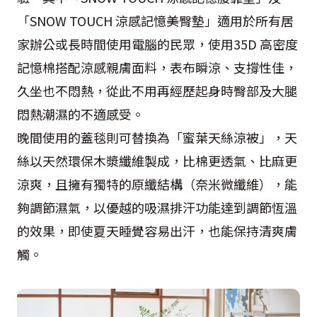
「SNOW TOUCH 涼感記憶美臀墊」適用於所有居
家辦公或長時間使用電腦的民眾，使用35D 高密度
記憶棉搭配涼感親膚面料，表布瞬涼、支撐性佳，
久坐也不悶熱，從此不用再經歷起身時臀部及大腿
悶熱潮濕的不適感受。
晚間使用的蓋毯則可替換為「蜜葉天絲涼被」，天
絲以天然環保木漿纖維製成，比棉更透氣、比麻更
涼爽，且擁有獨特的原纖結構（奈米微纖維），能
夠調節濕氣，以優越的吸濕排汗功能達到調節恆溫
的效果，即使夏天睡覺容易出汗，也能保持清爽膚
觸。