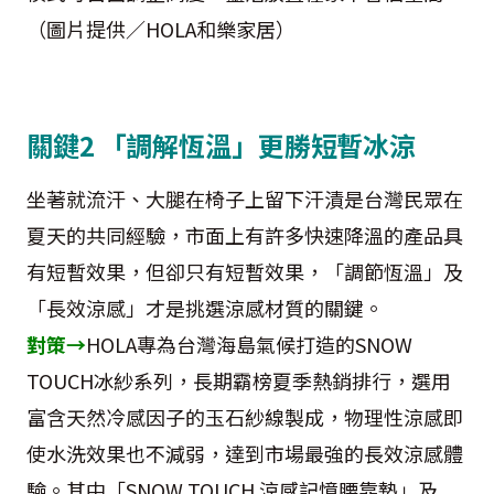
（圖片提供／HOLA和樂家居）
關鍵2 「調解恆溫」更勝短暫冰涼
坐著就流汗、大腿在椅子上留下汗漬是台灣民眾在
夏天的共同經驗，市面上有許多快速降溫的產品具
有短暫效果，但卻只有短暫效果，「調節恆溫」及
「長效涼感」才是挑選涼感材質的關鍵。
對策→
HOLA專為台灣海島氣候打造的SNOW
TOUCH冰紗系列，長期霸榜夏季熱銷排行，選用
富含天然冷感因子的玉石紗線製成，物理性涼感即
使水洗效果也不減弱，達到市場最強的長效涼感體
驗。其中「SNOW TOUCH 涼感記憶腰靠墊」及