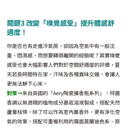
關鍵3 改變「嗅覺感受」提升體感舒
適度！
你是否也有走進冷氣房，卻因為空氣中有一股沈
重、悶濕感，而想要轉頭離開的經驗呢？其實嗅覺
感受也會大幅影響人們對於空間舒適度的評價，夏
天若長時間待在家，汗味及各種異味交雜，會讓人
更無法靜下心來。
對策→
來自英國的「Aery陶瓷擴香瓶系列」，特選
香調以無酒精的植物成分基底溶液製成，搭配天然
蘆葦枝條，除了可以作為室內薰香外，更有淨化空
氣的效果，搭配可重複利用的霧面莫蘭迪色系、原