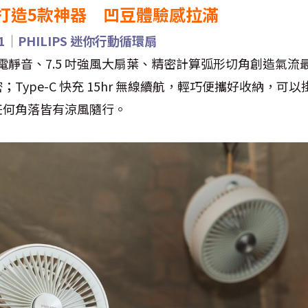
打造5款神器 凹豆體驗感拉滿
│PHILIPS 迷你行動循環扇
 省電靜音、7.5 吋強風大扇葉、精密計算弧形切角創造氣
Type-C 快充 15hr 無線續航，輕巧便攜好收納，可
任何角落皆有涼風隨行。