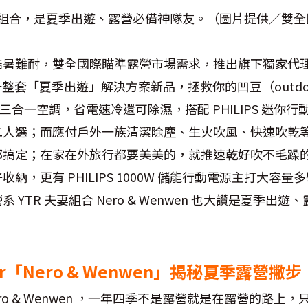
家電組合，是夏季出遊、露營必備神隊友。（圖片提供／雙
暑難耐，雙全國際瞄準露營市場需求，推出旗下獨家代理台
PS一整套「夏季出遊」解決方案新品，拯救你的凹豆（outd
提式三合一空調，省電速冷還可除濕，搭配 PHILIPS 迷你
人選；而應付戶外一族清潔除塵、生火吹風、快速吹乾等多
搞定；在家在外旅行都要美美的，就推速乾好吹不毛躁的 DI
納，更有 PHILIPS 1000W 儲能行動電源主打大容量
 YTR 夫妻組合 Nero & Wenwen 也大讚是夏季出
er「Nero & Wenwen」揭秘夏季露營撇步
ro & Wenwen ，一年四季不是露營就是在露營的路上