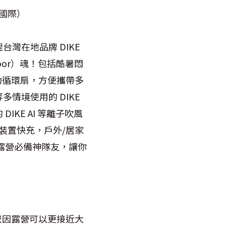
全國際）
灣在地品牌 DIKE
oor）魂！包括酷暑悶
行動循環扇，方便攜帶多
情境使用的 DIKE
KE AI 等離子吹風
多裝置快充，戶外/居家
遊、露營必備神隊友，讓你
，只因露營可以更接近大