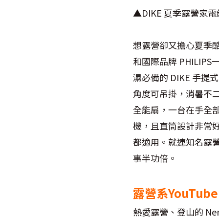
▲DIKE 夏季露營
想露營卻又擔心夏季酷
和國際品牌 PHILI
濕必備的 DIKE 手
角度可吊掛，消暑不二
全能扇，一台在手全部
機，且直筒設計非常好收
都適用。就連知名露營系
事半功倍。
露營系YouTub
熱愛露營、登山的 Ne