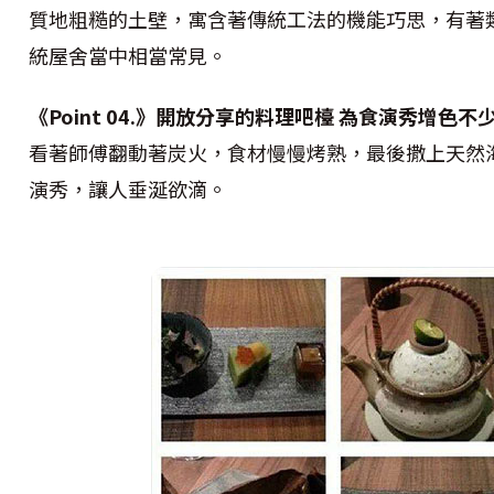
質地粗糙的土壁，寓含著傳統工法的機能巧思，有著
統屋舍當中相當常見。
《Point 04.》開放分享的料理吧檯 為食演秀增色不
看著師傅翻動著炭火，食材慢慢烤熟，最後撒上天然
演秀，讓人垂涎欲滴。