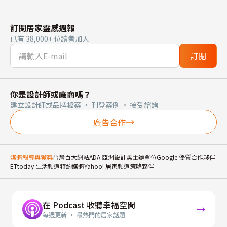
訂閱居家靈感週報
已有 38,000+ 位讀者加入
訂閱
你是設計師或廠商嗎？
建立設計師或品牌檔案 · 刊登案例 · 接受諮詢
廣告合作
媒體報導與獲獎
台灣百大網站
ADA 亞洲設計獎主辦單位
Google 優質合作夥伴
ETtoday 生活頻道特約媒體
Yahoo! 居家頻道策略夥伴
在 Podcast 收聽幸福空間
每週更新 · 最熱門的居家話題