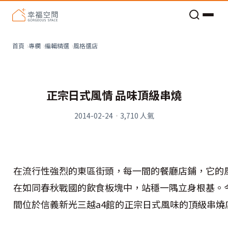
老屋預算分配與高 CP 值煥新術
風格選店
首頁
專欄
編輯精選
正宗日式風情 品味頂級串燒
2014-02-24
·
3,710
人氣
在流行性強烈的東區街頭，每一間的餐廳店鋪，它的
在如同春秋戰國的飲食板塊中，站穩一隅立身根基。
間位於信義新光三越a4館的正宗日式風味的頂級串燒