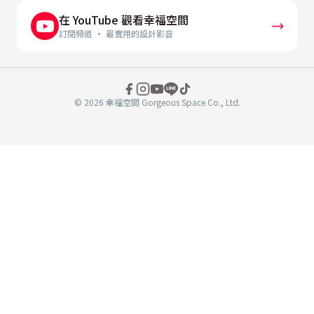
在 YouTube 觀看幸福空間
訂閱頻道 · 最實用的設計影音
© 2026 幸福空間 Gorgeous Space Co., Ltd.
分
享
至
book
WeChat
複製連結