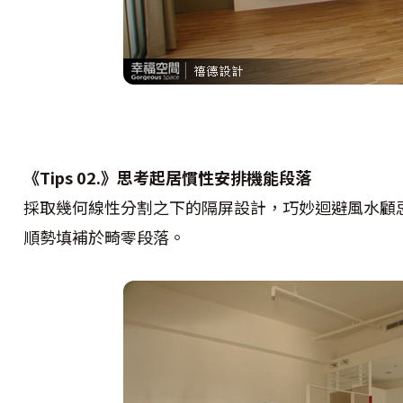
《Tips 02.》思考起居慣性安排機能段落
採取幾何線性分割之下的隔屏設計，巧妙迴避風水顧
順勢填補於畸零段落。