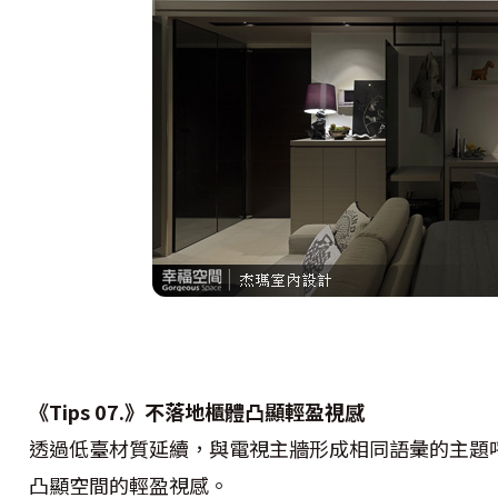
《Tips 07.》不落地櫃體凸顯輕盈視感
透過低臺材質延續，與電視主牆形成相同語彙的主題
凸顯空間的輕盈視感。