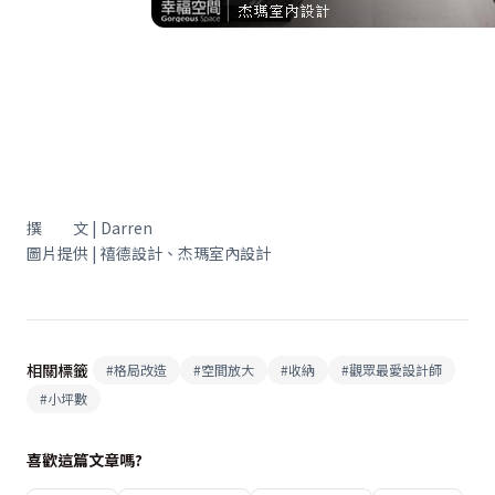
撰 文 | Darren
圖片提供 | 禧德設計、杰瑪室內設計
相關標籤
#
格局改造
#
空間放大
#
收納
#
觀眾最愛設計師
#
小坪數
喜歡這篇文章嗎?