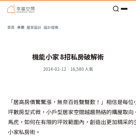
老屋預算分配與高 CP 值煥新術
設計提案
首頁
專欄
居家設計
機能小家 8招私房破解術
2014-02-12
·
16,580
人氣
「居高房價驚驚漲，無奈百姓聲聲歎！」相信是每位
坪數房型式微，小戶型居家空間越趨熱絡的購屋取向
馬虎，如何在有限的坪效範圍內，創造出更加精采的
小家私房術。