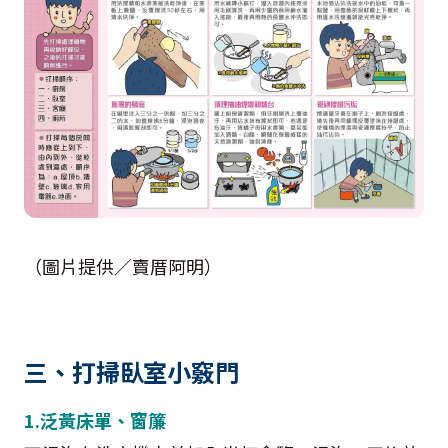
（圖片提供／賣厝阿明）
三、打掃臥室小竅門
1.泛黃床單、窗簾