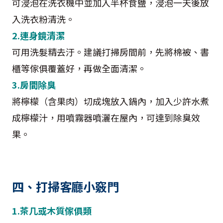
可浸泡在洗衣機中並加入半杯食鹽，浸泡一天後放
入洗衣粉清洗。
2.連身鏡清潔
可用洗髮精去汙。建議打掃房間前，先將棉被、書
櫃等傢俱覆蓋好，再做全面清潔。
3.房間除臭
將檸檬（含果肉）切成塊放入鍋內，加入少許水煮
成檸檬汁，用噴霧器噴灑在屋內，可達到除臭效
果。
四、打掃客廳小竅門
1.茶几或木質傢俱類