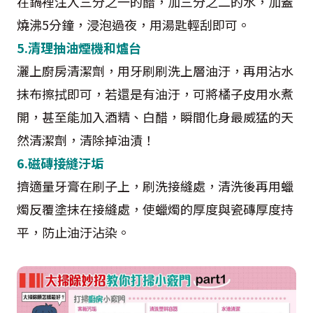
在鍋裡注入三分之一的醋，加三分之二的水，加蓋
燒沸5分鐘，浸泡過夜，用湯匙輕刮即可。
5.清理抽油煙機和爐台
灑上廚房清潔劑，用牙刷刷洗上層油汙，再用沾水
抹布擦拭即可，若還是有油汙，可將橘子皮用水煮
開，甚至能加入酒精、白醋，瞬間化身最威猛的天
然清潔劑，清除掉油漬！
6.磁磚接縫汙垢
擠適量牙膏在刷子上，刷洗接縫處，清洗後再用蠟
燭反覆塗抹在接縫處，使蠟燭的厚度與瓷磚厚度持
平，防止油汙沾染。