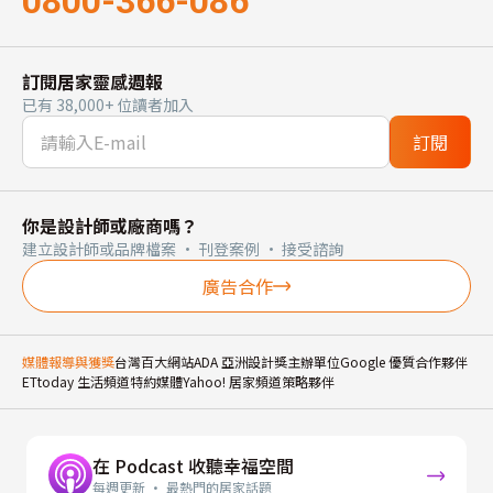
0800-366-086
訂閱居家靈感週報
已有 38,000+ 位讀者加入
訂閱
你是設計師或廠商嗎？
建立設計師或品牌檔案 · 刊登案例 · 接受諮詢
廣告合作
媒體報導與獲獎
台灣百大網站
ADA 亞洲設計獎主辦單位
Google 優質合作夥伴
ETtoday 生活頻道特約媒體
Yahoo! 居家頻道策略夥伴
在 Podcast 收聽幸福空間
每週更新 · 最熱門的居家話題