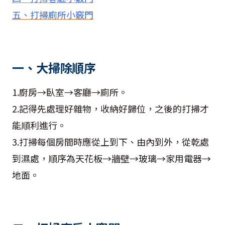
五、打掃廁所小竅門
一、大掃除順序
1.廚房→臥室→客廳→廁所。
2.記得先處理好雜物，收納好歸位，之後的打掃才
能順利進行。
3.打掃每個房間時應從上到下、由內到外，從乾處
到濕處，順序為天花板→牆壁→玻璃→家用電器→
地面。