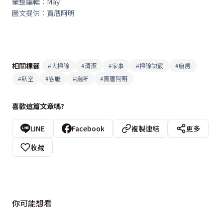
彙整編輯：May
圖文提供：賣厝阿明
相關標籤
#
大掃除
#
清潔
#
家事
#
掃除訣竅
#
廚房
#
臥室
#
客廳
#
廁所
#
賣厝阿明
喜歡這篇文章嗎?
LINE
Facebook
複製連結
更多
收藏
你可能想看