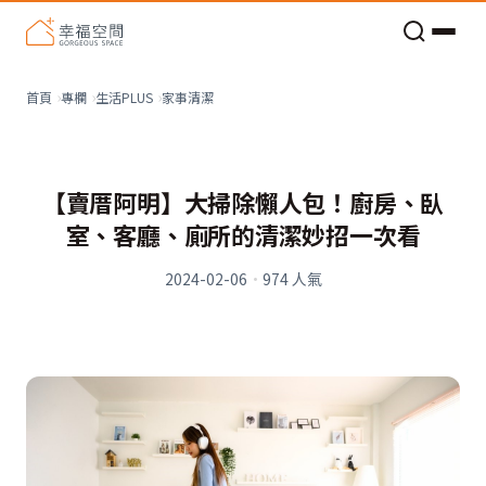
老屋預算分配與高 CP 值煥新術
家事清潔
首頁
專欄
生活PLUS
【賣厝阿明】大掃除懶人包！廚房、臥
室、客廳、廁所的清潔妙招一次看
2024-02-06
·
974
人氣